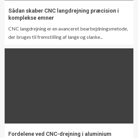
Sådan skaber CNC langdrejning præcision i
komplekse emner
CNC langdrejning er en avanceret bearbejdningsmetode,
der bruges til fremstilling af lange og slanke...
Fordelene ved CNC-drejning i aluminium