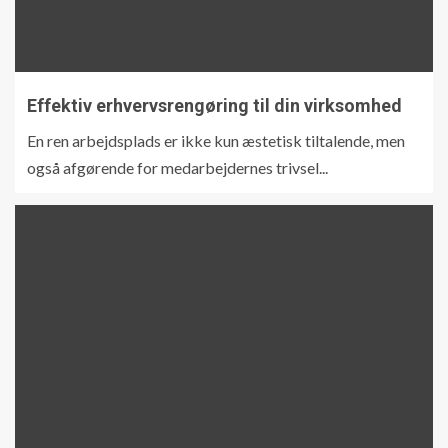
Effektiv erhvervsrengøring til din virksomhed
En ren arbejdsplads er ikke kun æstetisk tiltalende, men
også afgørende for medarbejdernes trivsel...