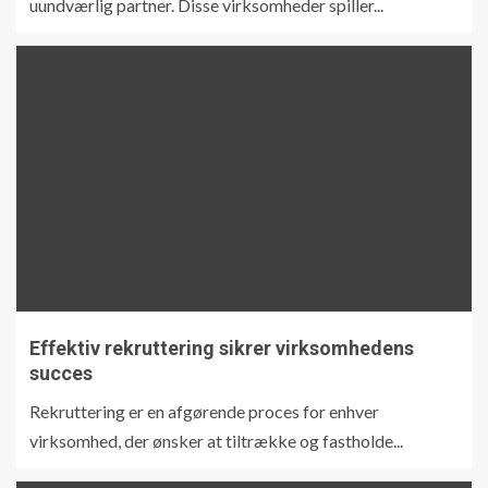
uundværlig partner. Disse virksomheder spiller...
Effektiv rekruttering sikrer virksomhedens
succes
Rekruttering er en afgørende proces for enhver
virksomhed, der ønsker at tiltrække og fastholde...