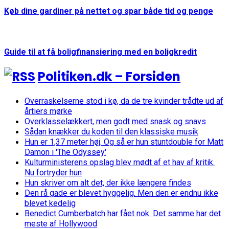
Køb dine gardiner på nettet og spar både tid og penge
Guide til at få boligfinansiering med en boligkredit
Politiken.dk – Forsiden
Overraskelserne stod i kø, da de tre kvinder trådte ud af
årtiers mørke
Overklasselækkert, men godt med snask og snavs
Sådan knækker du koden til den klassiske musik
Hun er 1,37 meter høj. Og så er hun stuntdouble for Matt
Damon i 'The Odyssey'
Kulturministerens opslag blev mødt af et hav af kritik.
Nu fortryder hun
Hun skriver om alt det, der ikke længere findes
Den rå gade er blevet hyggelig. Men den er endnu ikke
blevet kedelig
Benedict Cumberbatch har fået nok. Det samme har det
meste af Hollywood