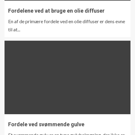
Fordelene ved at bruge en olie diffuser
En af de primære fordele ved en olie diffuser er dens evne
til at...
Fordele ved svømmende gulve
Et svømmende gulv er en type gulvbelægning, der ikke er