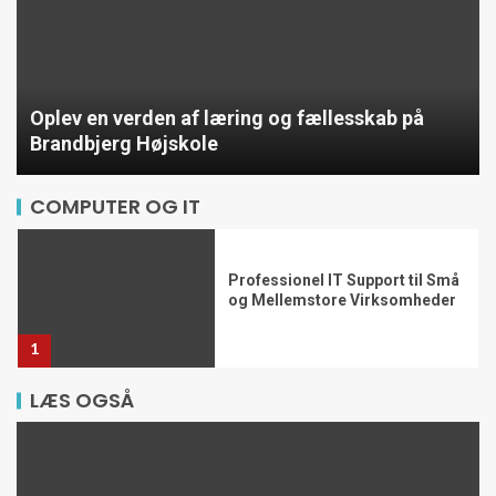
alt indenfor kontormøbler,
Oplev en verden af læring og fællesskab på
7000m2 stor udstilling i
Brandbjerg Højskole
Glostrup, brugte kontormøbler,
upcycled kontormøbler
5
COMPUTER OG IT
Professionel IT Support til Små
og Mellemstore Virksomheder
1
LÆS OGSÅ
Forstå hackerangreb og beskyt
din virksomhed