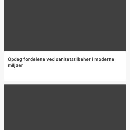
2
Opdag kvalitetsudstyr til
slagtere
3
Opdag fordelene ved sanitetstilbehør i moderne
miljøer
Fart over feltet
4
alt indenfor kontormøbler,
7000m2 stor udstilling i
Glostrup, brugte kontormøbler,
upcycled kontormøbler
5