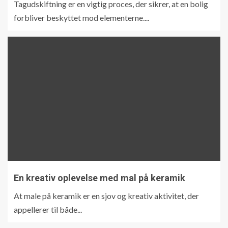
Tagudskiftning er en vigtig proces, der sikrer, at en bolig
forbliver beskyttet mod elementerne....
En kreativ oplevelse med mal på keramik
At male på keramik er en sjov og kreativ aktivitet, der
appellerer til både...