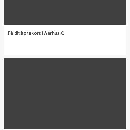
Professionel IT Support til Små
og Mellemstore Virksomheder
1
Få dit kørekort i Aarhus C