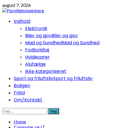
Skip
august 7, 2026
to
content
Primary
Indhold
Menu
Elektronik
Biler og sjov
Biler og sjov
Mad og Sundhed
Mad og Sundhed
Fodboldtøj
Hvidevarer
Alufælge
Ikke kategoriseret
Sport og friluftsliv
Sport og friluftsliv
Boligen
Fritid
Om/Kontakt
Søg
efter:
Home
Computer og IT