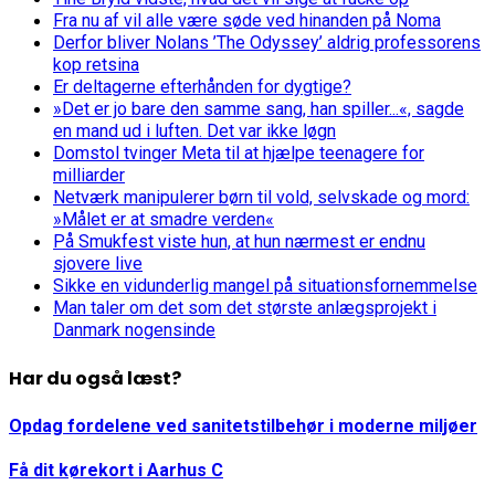
Fra nu af vil alle være søde ved hinanden på Noma
Derfor bliver Nolans ’The Odyssey’ aldrig professorens
kop retsina
Er deltagerne efterhånden for dygtige?
»Det er jo bare den samme sang, han spiller...«, sagde
en mand ud i luften. Det var ikke løgn
Domstol tvinger Meta til at hjælpe teenagere for
milliarder
Netværk manipulerer børn til vold, selvskade og mord:
»Målet er at smadre verden«
På Smukfest viste hun, at hun nærmest er endnu
sjovere live
Sikke en vidunderlig mangel på situationsfornemmelse
Man taler om det som det største anlægsprojekt i
Danmark nogensinde
Har du også læst?
Opdag fordelene ved sanitetstilbehør i moderne miljøer
Få dit kørekort i Aarhus C