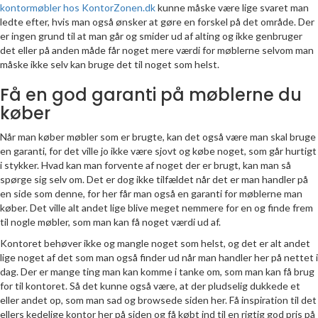
kontormøbler hos KontorZonen.dk
kunne måske være lige svaret man
ledte efter, hvis man også ønsker at gøre en forskel på det område. Der
er ingen grund til at man går og smider ud af alting og ikke genbruger
det eller på anden måde får noget mere værdi for møblerne selvom man
måske ikke selv kan bruge det til noget som helst.
Få en god garanti på møblerne du
køber
Når man køber møbler som er brugte, kan det også være man skal bruge
en garanti, for det ville jo ikke være sjovt og købe noget, som går hurtigt
i stykker. Hvad kan man forvente af noget der er brugt, kan man så
spørge sig selv om. Det er dog ikke tilfældet når det er man handler på
en side som denne, for her får man også en garanti for møblerne man
køber. Det ville alt andet lige blive meget nemmere for en og finde frem
til nogle møbler, som man kan få noget værdi ud af.
Kontoret behøver ikke og mangle noget som helst, og det er alt andet
lige noget af det som man også finder ud når man handler her på nettet i
dag. Der er mange ting man kan komme i tanke om, som man kan få brug
for til kontoret. Så det kunne også være, at der pludselig dukkede et
eller andet op, som man sad og browsede siden her. Få inspiration til det
ellers kedelige kontor her på siden og få købt ind til en rigtig god pris på