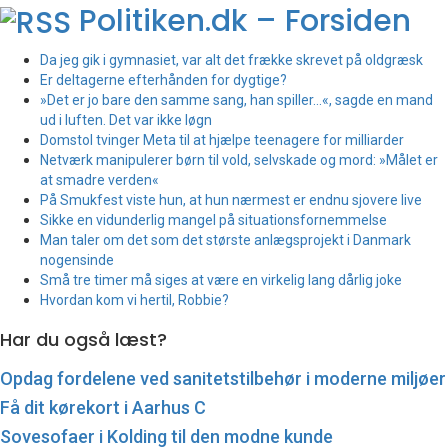
Politiken.dk – Forsiden
Da jeg gik i gymnasiet, var alt det frække skrevet på oldgræsk
Er deltagerne efterhånden for dygtige?
»Det er jo bare den samme sang, han spiller...«, sagde en mand
ud i luften. Det var ikke løgn
Domstol tvinger Meta til at hjælpe teenagere for milliarder
Netværk manipulerer børn til vold, selvskade og mord: »Målet er
at smadre verden«
På Smukfest viste hun, at hun nærmest er endnu sjovere live
Sikke en vidunderlig mangel på situationsfornemmelse
Man taler om det som det største anlægsprojekt i Danmark
nogensinde
Små tre timer må siges at være en virkelig lang dårlig joke
Hvordan kom vi hertil, Robbie?
Har du også læst?
Opdag fordelene ved sanitetstilbehør i moderne miljøer
Få dit kørekort i Aarhus C
Sovesofaer i Kolding til den modne kunde