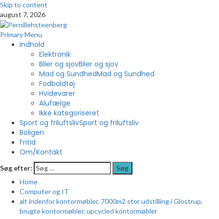
Skip to content
august 7, 2026
Primary Menu
Indhold
Elektronik
Biler og sjov
Biler og sjov
Mad og Sundhed
Mad og Sundhed
Fodboldtøj
Hvidevarer
Alufælge
Ikke kategoriseret
Sport og friluftsliv
Sport og friluftsliv
Boligen
Fritid
Om/Kontakt
Søg efter:
Home
Computer og IT
alt indenfor kontormøbler, 7000m2 stor udstilling i Glostrup,
brugte kontormøbler, upcycled kontormøbler