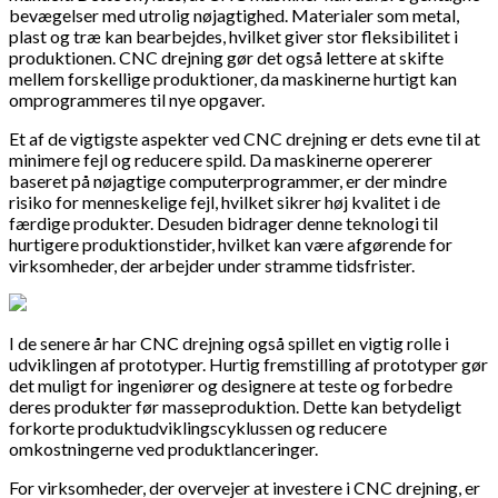
bevægelser med utrolig nøjagtighed. Materialer som metal,
plast og træ kan bearbejdes, hvilket giver stor fleksibilitet i
produktionen. CNC drejning gør det også lettere at skifte
mellem forskellige produktioner, da maskinerne hurtigt kan
omprogrammeres til nye opgaver.
Et af de vigtigste aspekter ved CNC drejning er dets evne til at
minimere fejl og reducere spild. Da maskinerne opererer
baseret på nøjagtige computerprogrammer, er der mindre
risiko for menneskelige fejl, hvilket sikrer høj kvalitet i de
færdige produkter. Desuden bidrager denne teknologi til
hurtigere produktionstider, hvilket kan være afgørende for
virksomheder, der arbejder under stramme tidsfrister.
I de senere år har CNC drejning også spillet en vigtig rolle i
udviklingen af prototyper. Hurtig fremstilling af prototyper gør
det muligt for ingeniører og designere at teste og forbedre
deres produkter før masseproduktion. Dette kan betydeligt
forkorte produktudviklingscyklussen og reducere
omkostningerne ved produktlanceringer.
For virksomheder, der overvejer at investere i CNC drejning, er