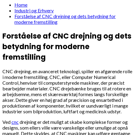
Home
Industri og Erhverv
Forståelse af CNC drejning og dets betydning for
moderne fremstilling
Forståelse af CNC drejning og dets
betydning for moderne
fremstilling
CNC drejning, en avanceret teknologi, spiller en afgørende rolle
i moderne fremstilling. CNC, eller Computer Numerical
Control, henviser til computerstyrede maskiner, der præcist
bearbejder materialer. CNC drejebænke bruges til at rotere en
arbejdsemne, mens et skæreværktøj formes langs forskellige
akser. Dette giver en høj grad af præcision og ensartethed i
produktionen af komponenter, hvilket er uundværligt i mange
industrier som bilproduktion, luftfart og medicinsk udstyr.
Ved
cnc
drejning er det muligt at skabe komplekse former og
designs, som ellers ville være vanskelige eller umulige at opnå
manuelt. Dette skyldes, at CNC maskiner kan udføre gentagne