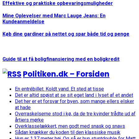
Effektive og praktiske opbevaringsmuligheder
Mine Oplevelser med Marc Lauge Jeans: En
Kundeanmeldelse
Køb dine gardiner på nettet og spar både tid og penge
Guide til at få boligfinansiering med en boligkredit
Politiken.dk – Forsiden
En entrébillet. Koldt vand. Et sted at tisse
Det er altid spøjst at se sit eget land i lyset af et andet
Det her er et forsvar for byen, som mange ellers elsker
at hade
Overraskelserne stod i kø, da de tre kvinder trådte ud af
årtiers mørke
Overklasselækkert, men godt med snask og snavs
Sådan knækker du koden til den klassiske musik
Hun er 1,37 meter høj. Og så er hun stuntdouble for Matt