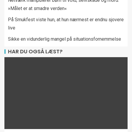
Netværk manipulerer børn til vold, selvskade og mord:
»Målet er at smadre verden«
På Smukfest viste hun, at hun nærmest er endnu sjovere
live
Sikke en vidunderlig mangel på situationsfornemmelse
HAR DU OGSÅ LÆST?