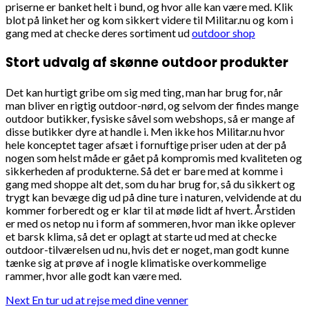
priserne er banket helt i bund, og hvor alle kan være med. Klik
blot på linket her og kom sikkert videre til Militar.nu og kom i
gang med at checke deres sortiment ud
outdoor shop
Stort udvalg af skønne outdoor produkter
Det kan hurtigt gribe om sig med ting, man har brug for, når
man bliver en rigtig outdoor-nørd, og selvom der findes mange
outdoor butikker, fysiske såvel som webshops, så er mange af
disse butikker dyre at handle i. Men ikke hos Militar.nu hvor
hele konceptet tager afsæt i fornuftige priser uden at der på
nogen som helst måde er gået på kompromis med kvaliteten og
sikkerheden af produkterne. Så det er bare med at komme i
gang med shoppe alt det, som du har brug for, så du sikkert og
trygt kan bevæge dig ud på dine ture i naturen, velvidende at du
kommer forberedt og er klar til at møde lidt af hvert. Årstiden
er med os netop nu i form af sommeren, hvor man ikke oplever
et barsk klima, så det er oplagt at starte ud med at checke
outdoor-tilværelsen ud nu, hvis det er noget, man godt kunne
tænke sig at prøve af i nogle klimatiske overkommelige
rammer, hvor alle godt kan være med.
Continue
Next
En tur ud at rejse med dine venner