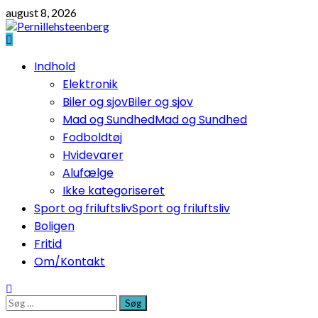
Skip
august 8, 2026
to
content
Primary
Indhold
Menu
Elektronik
Biler og sjov
Biler og sjov
Mad og Sundhed
Mad og Sundhed
Fodboldtøj
Hvidevarer
Alufælge
Ikke kategoriseret
Sport og friluftsliv
Sport og friluftsliv
Boligen
Fritid
Om/Kontakt
Søg
efter: