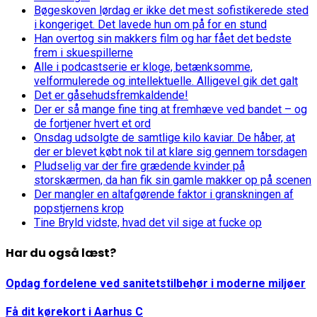
Bøgeskoven lørdag er ikke det mest sofistikerede sted
i kongeriget. Det lavede hun om på for en stund
Han overtog sin makkers film og har fået det bedste
frem i skuespillerne
Alle i podcastserie er kloge, betænksomme,
velformulerede og intellektuelle. Alligevel gik det galt
Det er gåsehudsfremkaldende!
Der er så mange fine ting at fremhæve ved bandet – og
de fortjener hvert et ord
Onsdag udsolgte de samtlige kilo kaviar. De håber, at
der er blevet købt nok til at klare sig gennem torsdagen
Pludselig var der fire grædende kvinder på
storskærmen, da han fik sin gamle makker op på scenen
Der mangler en altafgørende faktor i granskningen af
popstjernens krop
Tine Bryld vidste, hvad det vil sige at fucke op
Har du også læst?
Opdag fordelene ved sanitetstilbehør i moderne miljøer
Få dit kørekort i Aarhus C