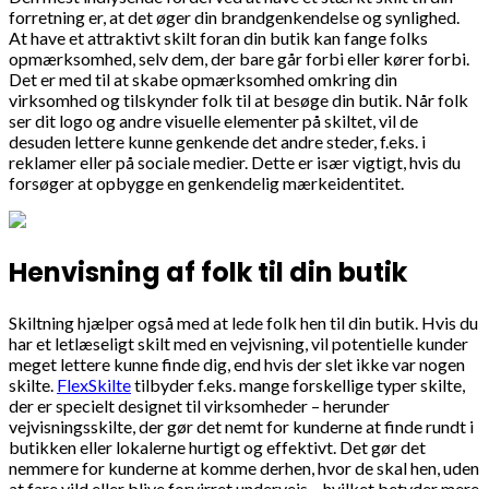
forretning er, at det øger din brandgenkendelse og synlighed.
At have et attraktivt skilt foran din butik kan fange folks
opmærksomhed, selv dem, der bare går forbi eller kører forbi.
Det er med til at skabe opmærksomhed omkring din
virksomhed og tilskynder folk til at besøge din butik. Når folk
ser dit logo og andre visuelle elementer på skiltet, vil de
desuden lettere kunne genkende det andre steder, f.eks. i
reklamer eller på sociale medier. Dette er især vigtigt, hvis du
forsøger at opbygge en genkendelig mærkeidentitet.
Henvisning af folk til din butik
Skiltning hjælper også med at lede folk hen til din butik. Hvis du
har et letlæseligt skilt med en vejvisning, vil potentielle kunder
meget lettere kunne finde dig, end hvis der slet ikke var nogen
skilte.
FlexSkilte
tilbyder f.eks. mange forskellige typer skilte,
der er specielt designet til virksomheder – herunder
vejvisningsskilte, der gør det nemt for kunderne at finde rundt i
butikken eller lokalerne hurtigt og effektivt. Det gør det
nemmere for kunderne at komme derhen, hvor de skal hen, uden
at fare vild eller blive forvirret undervejs – hvilket betyder mere