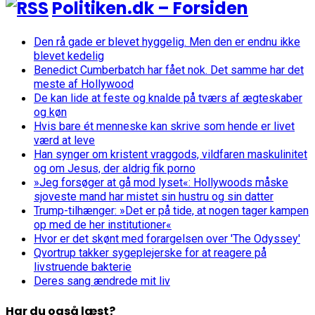
Politiken.dk – Forsiden
Den rå gade er blevet hyggelig. Men den er endnu ikke
blevet kedelig
Benedict Cumberbatch har fået nok. Det samme har det
meste af Hollywood
De kan lide at feste og knalde på tværs af ægteskaber
og køn
Hvis bare ét menneske kan skrive som hende er livet
værd at leve
Han synger om kristent vraggods, vildfaren maskulinitet
og om Jesus, der aldrig fik porno
»Jeg forsøger at gå mod lyset«: Hollywoods måske
sjoveste mand har mistet sin hustru og sin datter
Trump-tilhænger: »Det er på tide, at nogen tager kampen
op med de her institutioner«
Hvor er det skønt med forargelsen over 'The Odyssey'
Qvortrup takker sygeplejerske for at reagere på
livstruende bakterie
Deres sang ændrede mit liv
Har du også læst?