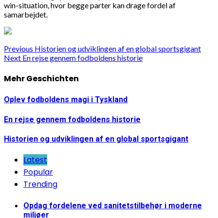
win-situation, hvor begge parter kan drage fordel af
samarbejdet.
Continue
Previous
Historien og udviklingen af en global sportsgigant
Next
En rejse gennem fodboldens historie
Reading
Mehr Geschichten
Oplev fodboldens magi i Tyskland
En rejse gennem fodboldens historie
Historien og udviklingen af en global sportsgigant
Latest
Popular
Trending
Opdag fordelene ved sanitetstilbehør i moderne
miljøer