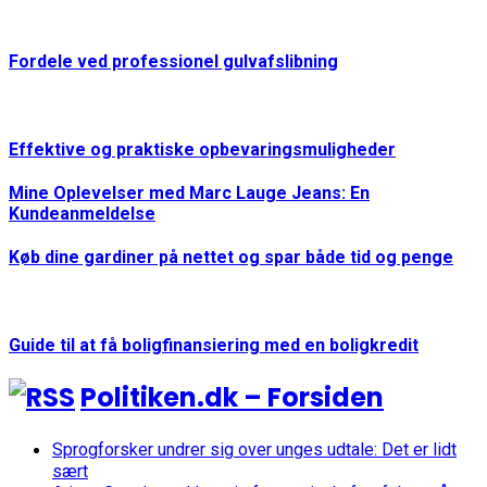
Fordele ved professionel gulvafslibning
Effektive og praktiske opbevaringsmuligheder
Mine Oplevelser med Marc Lauge Jeans: En
Kundeanmeldelse
Køb dine gardiner på nettet og spar både tid og penge
Guide til at få boligfinansiering med en boligkredit
Politiken.dk – Forsiden
Sprogforsker undrer sig over unges udtale: Det er lidt
sært