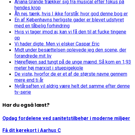
Ariana Grande trækker sig fra musical efter fokus på
hendes krop
Åh nej, tænk, hvis I ikke forstår, hvor god denne bog er
En af Københavns herligste gader er blevet udstyret
med en tåbelig forhindring
Hvis vi tager imod ai, kan vi få den til at fucke tingene
op
Vi hader digte. Men vi elsker Caspar Eric
Midt under besættelsen oplevede jeg den scene, der
forandrede mit liv
Højrefløjen sad tungt på de unge mænd. Så kom en 1,93
meter høj marxist i stuepigekjole
De viste, hvorfor de er et af de største navne gennem
mere end ti år
Nytårsaften vil aldrig være helt det samme efter denne
tv-serie
Har du også læst?
Opdag fordelene ved sanitetstilbehør i moderne miljøer
Få dit kørekort i Aarhus C