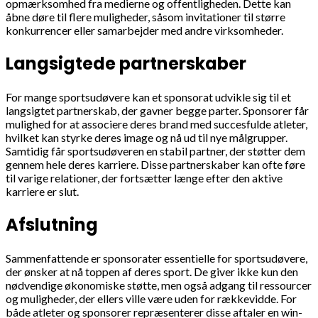
opmærksomhed fra medierne og offentligheden. Dette kan
åbne døre til flere muligheder, såsom invitationer til større
konkurrencer eller samarbejder med andre virksomheder.
Langsigtede partnerskaber
For mange sportsudøvere kan et sponsorat udvikle sig til et
langsigtet partnerskab, der gavner begge parter. Sponsorer får
mulighed for at associere deres brand med succesfulde atleter,
hvilket kan styrke deres image og nå ud til nye målgrupper.
Samtidig får sportsudøveren en stabil partner, der støtter dem
gennem hele deres karriere. Disse partnerskaber kan ofte føre
til varige relationer, der fortsætter længe efter den aktive
karriere er slut.
Afslutning
Sammenfattende er sponsorater essentielle for sportsudøvere,
der ønsker at nå toppen af deres sport. De giver ikke kun den
nødvendige økonomiske støtte, men også adgang til ressourcer
og muligheder, der ellers ville være uden for rækkevidde. For
både atleter og sponsorer repræsenterer disse aftaler en win-