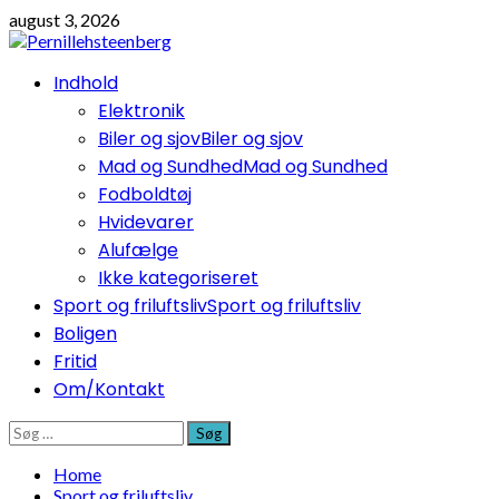
Skip
august 3, 2026
to
content
Primary
Indhold
Menu
Elektronik
Biler og sjov
Biler og sjov
Mad og Sundhed
Mad og Sundhed
Fodboldtøj
Hvidevarer
Alufælge
Ikke kategoriseret
Sport og friluftsliv
Sport og friluftsliv
Boligen
Fritid
Om/Kontakt
Søg
efter:
Home
Sport og friluftsliv