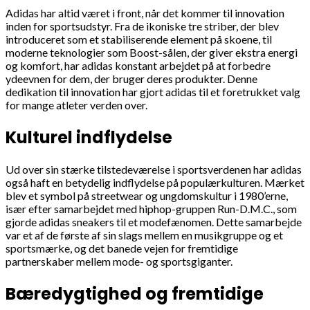
Adidas har altid været i front, når det kommer til innovation
inden for sportsudstyr. Fra de ikoniske tre striber, der blev
introduceret som et stabiliserende element på skoene, til
moderne teknologier som Boost-sålen, der giver ekstra energi
og komfort, har adidas konstant arbejdet på at forbedre
ydeevnen for dem, der bruger deres produkter. Denne
dedikation til innovation har gjort adidas til et foretrukket valg
for mange atleter verden over.
Kulturel indflydelse
Ud over sin stærke tilstedeværelse i sportsverdenen har adidas
også haft en betydelig indflydelse på populærkulturen. Mærket
blev et symbol på streetwear og ungdomskultur i 1980’erne,
især efter samarbejdet med hiphop-gruppen Run-D.M.C., som
gjorde adidas sneakers til et modefænomen. Dette samarbejde
var et af de første af sin slags mellem en musikgruppe og et
sportsmærke, og det banede vejen for fremtidige
partnerskaber mellem mode- og sportsgiganter.
Bæredygtighed og fremtidige