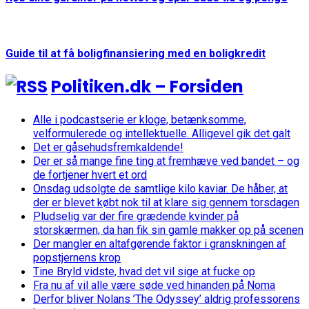
Guide til at få boligfinansiering med en boligkredit
Politiken.dk – Forsiden
Alle i podcastserie er kloge, betænksomme,
velformulerede og intellektuelle. Alligevel gik det galt
Det er gåsehudsfremkaldende!
Der er så mange fine ting at fremhæve ved bandet – og
de fortjener hvert et ord
Onsdag udsolgte de samtlige kilo kaviar. De håber, at
der er blevet købt nok til at klare sig gennem torsdagen
Pludselig var der fire grædende kvinder på
storskærmen, da han fik sin gamle makker op på scenen
Der mangler en altafgørende faktor i granskningen af
popstjernens krop
Tine Bryld vidste, hvad det vil sige at fucke op
Fra nu af vil alle være søde ved hinanden på Noma
Derfor bliver Nolans ’The Odyssey’ aldrig professorens