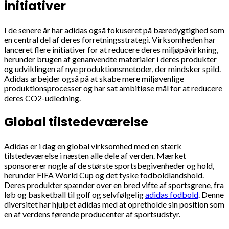
initiativer
I de senere år har adidas også fokuseret på bæredygtighed som
en central del af deres forretningsstrategi. Virksomheden har
lanceret flere initiativer for at reducere deres miljøpåvirkning,
herunder brugen af genanvendte materialer i deres produkter
og udviklingen af nye produktionsmetoder, der mindsker spild.
Adidas arbejder også på at skabe mere miljøvenlige
produktionsprocesser og har sat ambitiøse mål for at reducere
deres CO2-udledning.
Global tilstedeværelse
Adidas er i dag en global virksomhed med en stærk
tilstedeværelse i næsten alle dele af verden. Mærket
sponsorerer nogle af de største sportsbegivenheder og hold,
herunder FIFA World Cup og det tyske fodboldlandshold.
Deres produkter spænder over en bred vifte af sportsgrene, fra
løb og basketball til golf og selvfølgelig
adidas fodbold
. Denne
diversitet har hjulpet adidas med at opretholde sin position som
en af verdens førende producenter af sportsudstyr.