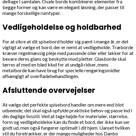
deltage i samtalen. Ovale borde kombinerer elementer fra
begge former og kan være en elegant løsning, der passer til
mange forskellige rumtyper.
Vedligeholdelse og holdbarhed
For at sikre at dit spisebord holder sig pænt i mange år, er det
vigtigt at vælge et bord, der er nemt at vedligeholde. Træborde
kræver regelmæssig pleje med passende olier eller lakker for at
bevare deres glans og beskytte mod pletter. Glasborde skal
tørres af med en blød klud for at undgå ridser, mens
metalborde kan have brug for specielle rengøringsmidler
afhængigt af overfladebehandlingen.
Afsluttende overvejelser
At vælge det perfekte spisebord handler om mere end blot
udseende; det skal også opfylde praktiske behov og passe ind i
din daglige livsstil. Ved at tage højde for materialer, størrelse,
form og vedligeholdelse kan du finde et bord, der ikke kun ser
godt ud, men også fungerer optimalt i dit hjem. Uanset hvilken
stil du foretrækker, er der mange muligheder hos Danbo