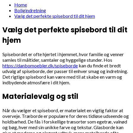
Home
Boligindretning
Vælg det perfekte spisebord til dit hjem
Vælg det perfekte spisebord til dit
hjem
Spisebordet er ofte hjertet i hjemmet, hvor familie og venner
samles til måltider, samtaler og hyggelige stunder. Hos
https://danbomoebler.dk/spiseborde
kan du finde et bredt
udvalg af spiseborde, der passer til enhver smag og indretning.
Det rigtige spisebord kan være med til at skabe en varm og
indbydende atmosfære i dit hjem.
Materialevalg og stil
Når du vælger et spisebord, er materialet en vigtig faktor at
overveje. Træborde er populære for deres tidløse udseende og
holdbarhed. De fås i forskellige træsorter som egetræ, valnød
og bøg, hver med sin unikke farve og tekstur. Glasborde kan
give et moderne og elegant udtryk, mens metalborde ofte