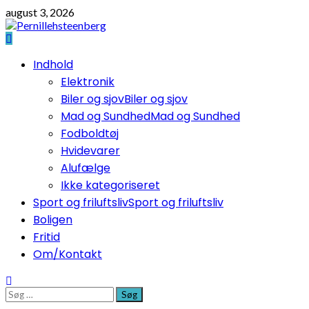
Skip
august 3, 2026
to
content
Primary
Indhold
Menu
Elektronik
Biler og sjov
Biler og sjov
Mad og Sundhed
Mad og Sundhed
Fodboldtøj
Hvidevarer
Alufælge
Ikke kategoriseret
Sport og friluftsliv
Sport og friluftsliv
Boligen
Fritid
Om/Kontakt
Søg
efter: