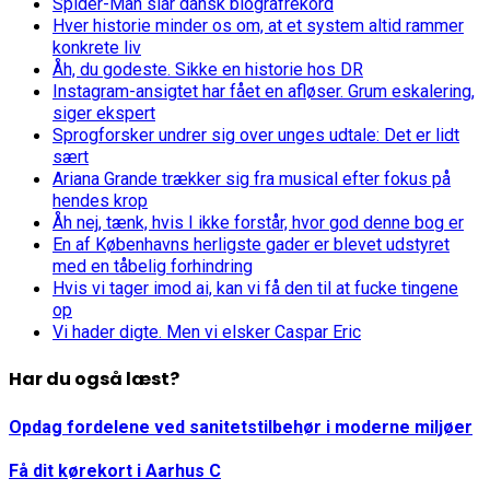
Spider-Man slår dansk biografrekord
Hver historie minder os om, at et system altid rammer
konkrete liv
Åh, du godeste. Sikke en historie hos DR
Instagram-ansigtet har fået en afløser. Grum eskalering,
siger ekspert
Sprogforsker undrer sig over unges udtale: Det er lidt
sært
Ariana Grande trækker sig fra musical efter fokus på
hendes krop
Åh nej, tænk, hvis I ikke forstår, hvor god denne bog er
En af Københavns herligste gader er blevet udstyret
med en tåbelig forhindring
Hvis vi tager imod ai, kan vi få den til at fucke tingene
op
Vi hader digte. Men vi elsker Caspar Eric
Har du også læst?
Opdag fordelene ved sanitetstilbehør i moderne miljøer
Få dit kørekort i Aarhus C