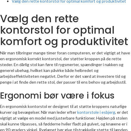
Vælg den rette kontorstol for optimal komfort og produktivitet
Vælg den rette
kontorstol for optimal
komfort og produktivitet
Når man tilbringer mange timer foran computeren, er det vigtigt at have
en ergonomisk korrekt kontorstol, der støtter kroppen på de rette
steder. En dårlig stol kan føre til rygsmerter, spændinger i nakken og
generel ubehag, hvilket kan påvirke både helbredet og
arbejdseffektiviteten negativt. Derfor er det værd at investere tid og
penge i at finde den rette stol, der passer til ens behov og arbejdsstil.
Ergonomi bør være i fokus
En ergonomisk kontorstol er designet til at støtte kroppens naturlige
kurver og bevægelser. Når man leder efter
kontorstole i esbjerg
, er det
vigtigt at vælge en model med justerbare funktioner. Højden på stolen
skal kunne tilpasses, så fødderne hviler fladt på gulvet, og knæene er i
en 90-graders vinkel. Ryglænet bør give tilstrækkelig støtte til lænden,