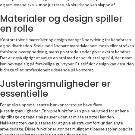
og armlænene skal kunne justeres, så skuldrene kan slappe af.
Materialer og design spiller
en rolle
Kontorstolens materialer og design har også betydning for komforten
og holdbarheden. Stole med åndbare materialer som mesh eller stof kan
forhindre overophedning, mens polstrede sæder giver ekstra komfort.
Det er også vigtigt at vælge en stol med et solidt stel og hjul, der nemt
kan bevæge sig på forskellige gulvtyper. Et stilfuldt design kan desuden
bidrage til et professionelt udseende på kontoret.
Justeringsmuligheder er
essentielle
For at sikre optimal støtte bør kontorstolen have flere
justeringsmuligheder. En vippefunktion kan give mulighed for at læne
sig tilbage og tage små pauser uden at miste støtte i lænden.
Nakkestøtten kan justeres for at give ekstra komfort under lange
arbejdsdage. Disse funktioner gør det muligt at tilpasse stolen præcist
til brugerens kropsbygning og arbejdsopgaver.