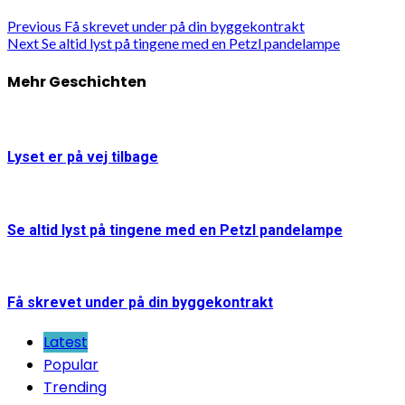
Previous
Få skrevet under på din byggekontrakt
Next
Se altid lyst på tingene med en Petzl pandelampe
Mehr Geschichten
Lyset er på vej tilbage
Se altid lyst på tingene med en Petzl pandelampe
Få skrevet under på din byggekontrakt
Latest
Popular
Trending