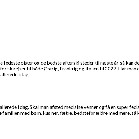
 de fedeste pister og de bedste afterski steder til næste år, så kan
or skirejser til både Østrig, Frankrig og Italien til 2022. Har man
llerede i dag.
 allerede i dag. Skal man afsted med sine venner og få en super fed 
hele familien med børn, kusiner, fætre, bedsteforældre med mere, så 