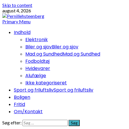
Skip to content
august 4, 2026
Primary Menu
Indhold
Elektronik
Biler og sjov
Biler og sjov
Mad og Sundhed
Mad og Sundhed
Fodboldtøj
Hvidevarer
Alufælge
Ikke kategoriseret
Sport og friluftsliv
Sport og friluftsliv
Boligen
Fritid
Om/Kontakt
Søg efter: