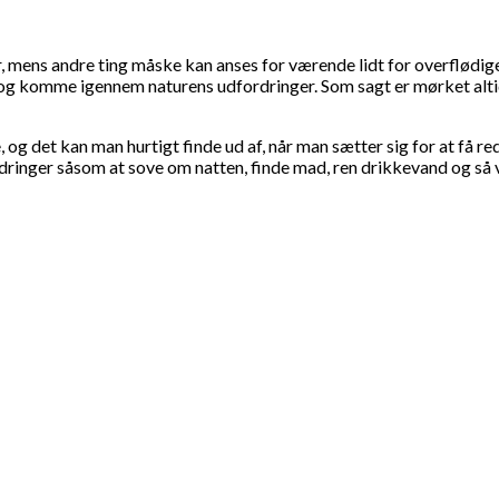
or, mens andre ting måske kan anses for værende lidt for overflødi
n og komme igennem naturens udfordringer. Som sagt er mørket alt
g det kan man hurtigt finde ud af, når man sætter sig for at få red
nger såsom at sove om natten, finde mad, ren drikkevand og så vid