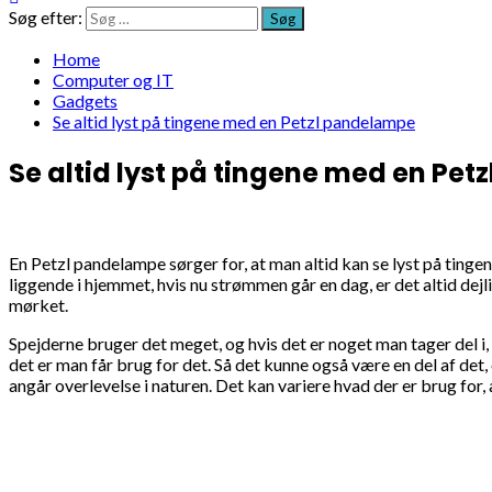
Søg efter:
Home
Computer og IT
Gadgets
Se altid lyst på tingene med en Petzl pandelampe
Se altid lyst på tingene med en Pe
En Petzl pandelampe sørger for, at man altid kan se lyst på tinge
liggende i hjemmet, hvis nu strømmen går en dag, er det altid dejl
mørket.
Spejderne bruger det meget, og hvis det er noget man tager del i
det er man får brug for det. Så det kunne også være en del af det,
angår overlevelse i naturen. Det kan variere hvad der er brug for, 