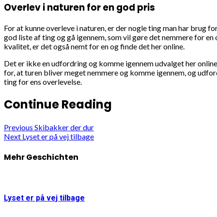
Overlev i naturen for en god pris
For at kunne overleve i naturen, er der nogle ting man har brug f
god liste af ting og gå igennem, som vil gøre det nemmere for e
kvalitet, er det også nemt for en og finde det her online.
Det er ikke en udfordring og komme igennem udvalget her online, o
for, at turen bliver meget nemmere og komme igennem, og udfordri
ting for ens overlevelse.
Continue Reading
Previous
Skibakker der dur
Next
Lyset er på vej tilbage
Mehr Geschichten
Lyset er på vej tilbage