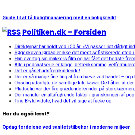
Guide til at få boligfinansiering med en boligkredit
Politiken.dk – Forsiden
Direktørpar har holdt ved i 50 år: »Vi passer lidt dårligt in
Bøgeskoven lørdag er ikke det mest sofistikerede sted i 
Han overtog sin makkers film og har fået det bedste frem
Alle i podcastserie er kloge, betænksomme, velformulerede
Det er gåsehudsfremkaldende!
Der er så mange fine ting at fremhæve ved bandet – og de
Onsdag udsolgte de samtlige kilo kaviar. De håber, at der
Pludselig var der fire grædende kvinder på storskærmen,
Der mangler en altafgørende faktor i granskningen af pop
Tine Bryld vidste, hvad det vil sige at fucke op
Har du også læst?
Opdag fordelene ved sanitetstilbehør i moderne miljøer