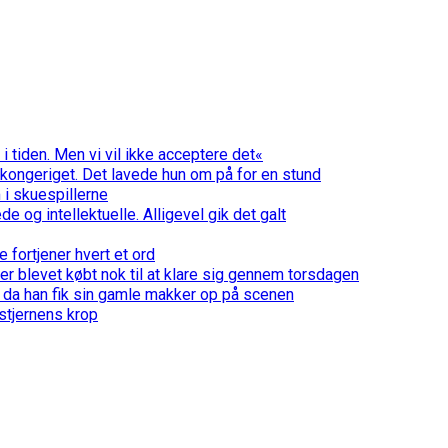
d i tiden. Men vi vil ikke acceptere det«
kongeriget. Det lavede hun om på for en stund
 i skuespillerne
 og intellektuelle. Alligevel gik det galt
 fortjener hvert et ord
 er blevet købt nok til at klare sig gennem torsdagen
 da han fik sin gamle makker op på scenen
stjernens krop