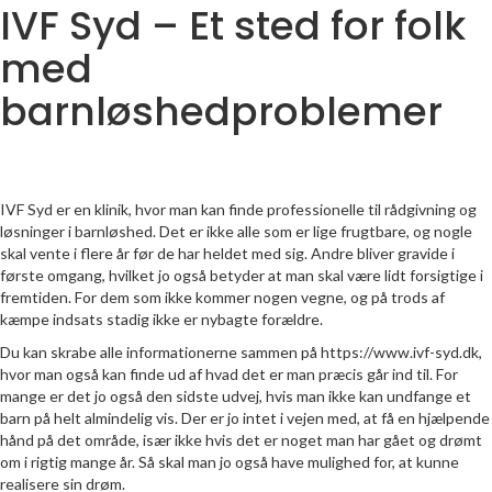
IVF Syd – Et sted for folk
med
barnløshedproblemer
IVF Syd er en klinik, hvor man kan finde professionelle til rådgivning og
løsninger i barnløshed. Det er ikke alle som er lige frugtbare, og nogle
skal vente i flere år før de har heldet med sig. Andre bliver gravide i
første omgang, hvilket jo også betyder at man skal være lidt forsigtige i
fremtiden. For dem som ikke kommer nogen vegne, og på trods af
kæmpe indsats stadig ikke er nybagte forældre.
Du kan skrabe alle informationerne sammen på https://www.ivf-syd.dk,
hvor man også kan finde ud af hvad det er man præcis går ind til. For
mange er det jo også den sidste udvej, hvis man ikke kan undfange et
barn på helt almindelig vis. Der er jo intet i vejen med, at få en hjælpende
hånd på det område, især ikke hvis det er noget man har gået og drømt
om i rigtig mange år. Så skal man jo også have mulighed for, at kunne
realisere sin drøm.