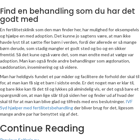
Find en behandling som du har det
godt med
En fertilitetsklinik som den man finder her, har mulighed for eksempelvis
og hjælpe en med adoption. Det kunne jo sagtens være, at man ikke
havde lyst til at sætte fler børn i verden, fordi der allerede er så mange
børn derude, som stadig mangler et godt sted og bo og en sikker
fremtid. Så det kune også være det, som man endte med at vælge var
adoption. Man kan også finde andre behandlinger som ægdonation,
sæddonation, inseminering og så videre.
Man har heldigvis fundet et par måder og facilitere de forhold der skal til
for, at man kan få sig et barn i sidste ende. Er det noget man er klar til,
og bare ikke kan få det til og lykkes på almindelig vis, er det også bare et
spørgsmål om, at man lige slår til på siden her og finder ud af hvad der
skal til for at man kan blive glad og tilfreds med ens beslutninger.
IVF
Syd hjælper med fertilitetsbehandling
der bliver brug for det, ligesom
mange andre par har benyttet sig af det.
Continue Reading
Previous
Solferie nu