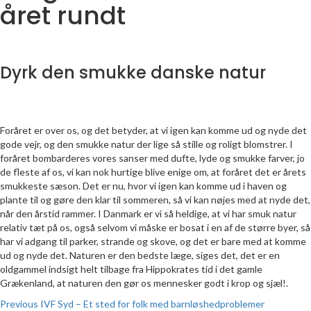
året rundt
Dyrk den smukke danske natur
Foråret er over os, og det betyder, at vi igen kan komme ud og nyde det
gode vejr, og den smukke natur der lige så stille og roligt blomstrer. I
foråret bombarderes vores sanser med dufte, lyde og smukke farver, jo
de fleste af os, vi kan nok hurtige blive enige om, at foråret det er årets
smukkeste sæson. Det er nu, hvor vi igen kan komme ud i haven og
plante til og gøre den klar til sommeren, så vi kan nøjes med at nyde det,
når den årstid rammer. I Danmark er vi så heldige, at vi har smuk natur
relativ tæt på os, også selvom vi måske er bosat i en af de større byer, så
har vi adgang til parker, strande og skove, og det er bare med at komme
ud og nyde det. Naturen er den bedste læge, siges det, det er en
oldgammel indsigt helt tilbage fra Hippokrates tid i det gamle
Grækenland, at naturen den gør os mennesker godt i krop og sjæl!.
Continue
Previous
IVF Syd – Et sted for folk med barnløshedproblemer