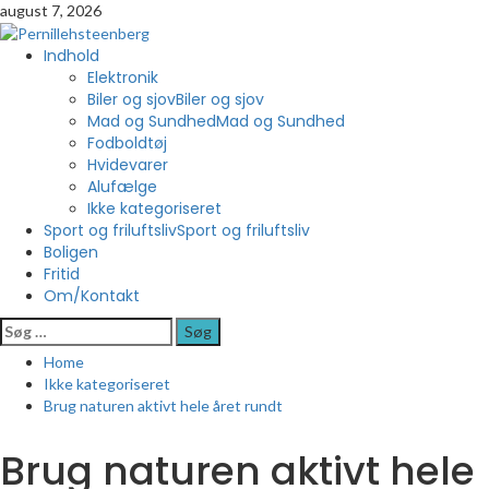
Skip
august 7, 2026
to
content
Primary
Indhold
Menu
Elektronik
Biler og sjov
Biler og sjov
Mad og Sundhed
Mad og Sundhed
Fodboldtøj
Hvidevarer
Alufælge
Ikke kategoriseret
Sport og friluftsliv
Sport og friluftsliv
Boligen
Fritid
Om/Kontakt
Søg
efter:
Home
Ikke kategoriseret
Brug naturen aktivt hele året rundt
Brug naturen aktivt hele