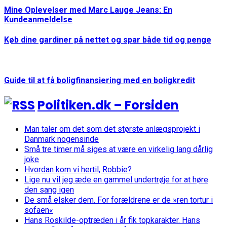
Mine Oplevelser med Marc Lauge Jeans: En
Kundeanmeldelse
Køb dine gardiner på nettet og spar både tid og penge
Guide til at få boligfinansiering med en boligkredit
Politiken.dk – Forsiden
Man taler om det som det største anlægsprojekt i
Danmark nogensinde
Små tre timer må siges at være en virkelig lang dårlig
joke
Hvordan kom vi hertil, Robbie?
Lige nu vil jeg æde en gammel undertrøje for at høre
den sang igen
De små elsker dem. For forældrene er de »ren tortur i
sofaen«
Hans Roskilde-optræden i år fik topkarakter. Hans