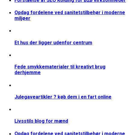
Forståelse af SEO Kolding for B2B virksomheder
Opdag fordelene ved sanitetstilbehør i moderne
miljøer
Et hus der ligger udenfor centrum
Fede smykkematerialer til kreativt brug
derhjemme
Julegaveartikler ? køb dem i en fart online
Livsstils blog for mænd
Opdag fordelene ved sanitetstilbehør i moderne