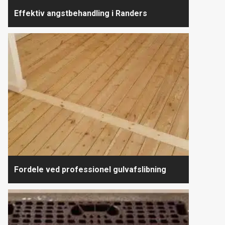
Effektiv angstbehandling i Randers
Fordele ved professionel gulvafslibning