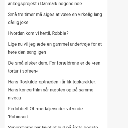
anlægsprojekt i Danmark nogensinde
Små tre timer må siges at være en virkelig lang
dårlig joke
Hvordan kom vi hertil, Robbie?
Lige nu vil jeg æde en gammel undertrøje for at
høre den sang igen
De små elsker dem. For forældrene er de »ren
tortur i sofaen«
Hans Roskilde-optræden i år fik topkarakter.
Hans koncertfilm når næsten op på samme
niveau
Firdobbelt OL-medaljevinder vil vinde
'Robinson'
Superstjerne har lavet et bud på årets bedste