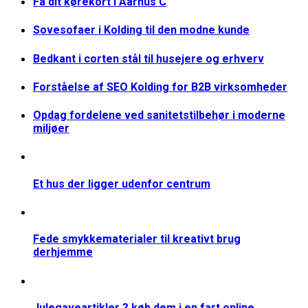
Få dit kørekort i Aarhus C
Sovesofaer i Kolding til den modne kunde
Bedkant i corten stål til husejere og erhverv
Forståelse af SEO Kolding for B2B virksomheder
Opdag fordelene ved sanitetstilbehør i moderne
miljøer
Et hus der ligger udenfor centrum
Fede smykkematerialer til kreativt brug
derhjemme
Julegaveartikler ? køb dem i en fart online