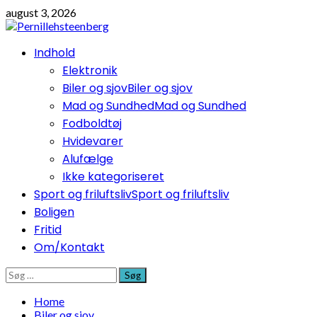
Skip
august 3, 2026
to
content
Primary
Indhold
Menu
Elektronik
Biler og sjov
Biler og sjov
Mad og Sundhed
Mad og Sundhed
Fodboldtøj
Hvidevarer
Alufælge
Ikke kategoriseret
Sport og friluftsliv
Sport og friluftsliv
Boligen
Fritid
Om/Kontakt
Søg
efter:
Home
Biler og sjov