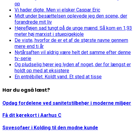
op
Vi hader digte. Men vi elsker Caspar Eric
Midt under besættelsen oplevede jeg den scene, der
forandrede mit liv
Højrefløjen sad tungt på de unge mænd. Så kom en 1,93
meter høj marxist i stuepigekjole
De viste, hvorfor de er et af de største navne gennem
mere end ti år
Nytårsaften vil aldrig være helt det samme efter denne
tv-serie
Og pludselig hører jeg lyden af noget, der for længst er
holdt op med at eksistere
En entrébillet. Koldt vand. Et sted at tisse
Har du også læst?
Opdag fordelene ved sanitetstilbehør i moderne miljøer
Få dit kørekort i Aarhus C
Sovesofaer i Kolding til den modne kunde