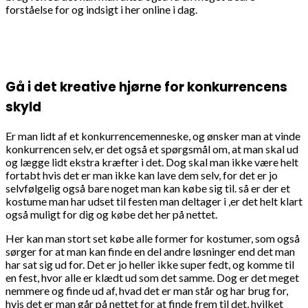
forståelse for og indsigt i her online i dag.
Gå i det kreative hjørne for konkurrencens
skyld
Er man lidt af et konkurrencemenneske, og ønsker man at vinde
konkurrencen selv, er det også et spørgsmål om, at man skal ud
og lægge lidt ekstra kræfter i det. Dog skal man ikke være helt
fortabt hvis det er man ikke kan lave dem selv, for det er jo
selvfølgelig også bare noget man kan købe sig til. så er der et
kostume man har udset til festen man deltager i ,er det helt klart
også muligt for dig og købe det her på nettet.
Her kan man stort set købe alle former for kostumer, som også
sørger for at man kan finde en del andre løsninger end det man
har sat sig ud for. Det er jo heller ikke super fedt, og komme til
en fest, hvor alle er klædt ud som det samme. Dog er det meget
nemmere og finde ud af, hvad det er man står og har brug for,
hvis det er man går på nettet for at finde frem til det, hvilket