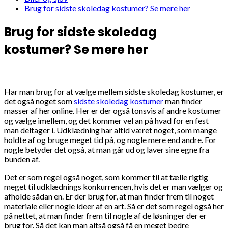
Brug for sidste skoledag kostumer? Se mere her
Brug for sidste skoledag
kostumer? Se mere her
Har man brug for at vælge mellem sidste skoledag kostumer, er
det også noget som
sidste skoledag kostumer
man finder
masser af her online. Her er der også tonsvis af andre kostumer
og vælge imellem, og det kommer vel an på hvad for en fest
man deltager i. Udklædning har altid været noget, som mange
holdte af og bruge meget tid på, og nogle mere end andre. For
nogle betyder det også, at man går ud og laver sine egne fra
bunden af.
Det er som regel også noget, som kommer til at tælle rigtig
meget til udklædnings konkurrencen, hvis det er man vælger og
afholde sådan en. Er der brug for, at man finder frem til noget
materiale eller nogle ideer af en art. Så er det som regel også her
på nettet, at man finder frem til nogle af de løsninger der er
brug for. Så det kan man altså også få en meget bedre