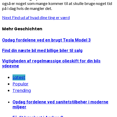
også er noget som mange kommer til at skulle bruge noget tid
på i dag hvis de mangler det.
Continue
Next
Find ud af hvad dine ting er værd
Reading
Mehr Geschichten
Opdag fordelene ved en brugt Tesla Model 3
Find din næste bil med billige biler til salg
Vigtigheden af regelmæssige olieskift for din bils
ydeevne
Latest
Popular
Trending
Opdag fordelene ved sanitetstilbehør i moderne
miljøer