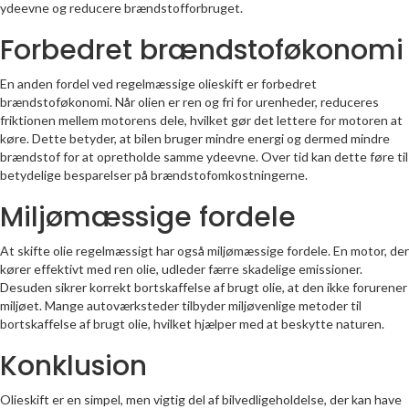
ydeevne og reducere brændstofforbruget.
Forbedret brændstoføkonomi
En anden fordel ved regelmæssige olieskift er forbedret
brændstoføkonomi. Når olien er ren og fri for urenheder, reduceres
friktionen mellem motorens dele, hvilket gør det lettere for motoren at
køre. Dette betyder, at bilen bruger mindre energi og dermed mindre
brændstof for at opretholde samme ydeevne. Over tid kan dette føre til
betydelige besparelser på brændstofomkostningerne.
Miljømæssige fordele
At skifte olie regelmæssigt har også miljømæssige fordele. En motor, der
kører effektivt med ren olie, udleder færre skadelige emissioner.
Desuden sikrer korrekt bortskaffelse af brugt olie, at den ikke forurener
miljøet. Mange autoværksteder tilbyder miljøvenlige metoder til
bortskaffelse af brugt olie, hvilket hjælper med at beskytte naturen.
Konklusion
Olieskift er en simpel, men vigtig del af bilvedligeholdelse, der kan have