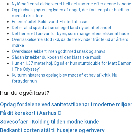
Nytårsaften vil aldrig været helt det samme efter denne tv-serie
Og pludselig hører jeg lyden af noget, der for længst er holdt op
med at eksistere
En entrébillet. Koldt vand. Et sted at tisse
Det er altid spøjst at se sit eget land i lyset af et andet
Det her er et forsvar for byen, som mange ellers elsker at hade
Overraskelserne stod i kø, da de tre kvinder trådte ud af årtiers
mørke
Overklasselækkert, men godt med snask og snavs
Sådan knækker du koden til den klassiske musik
Hun er 1,37 meter høj. Og så er hun stuntdouble for Matt Damon
i 'The Odyssey'
Kulturministerens opslag blev mødt af et hav af kritik. Nu
fortryder hun
Har du også læst?
Opdag fordelene ved sanitetstilbehør i moderne miljøer
Få dit kørekort i Aarhus C
Sovesofaer i Kolding til den modne kunde
Bedkant i corten stål til husejere og erhverv