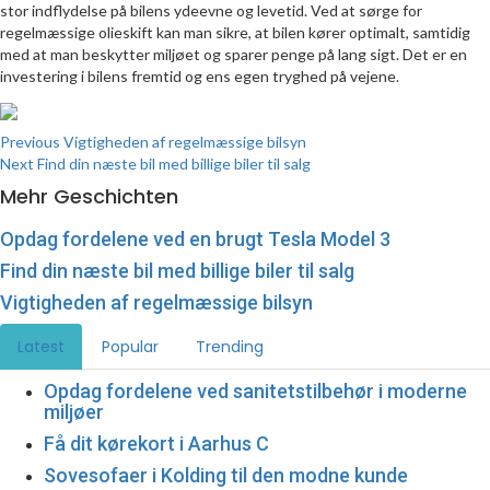
stor indflydelse på bilens ydeevne og levetid. Ved at sørge for
regelmæssige olieskift kan man sikre, at bilen kører optimalt, samtidig
med at man beskytter miljøet og sparer penge på lang sigt. Det er en
investering i bilens fremtid og ens egen tryghed på vejene.
Continue
Previous
Vigtigheden af regelmæssige bilsyn
Next
Find din næste bil med billige biler til salg
Reading
Mehr Geschichten
Opdag fordelene ved en brugt Tesla Model 3
Find din næste bil med billige biler til salg
Vigtigheden af regelmæssige bilsyn
Latest
Popular
Trending
Opdag fordelene ved sanitetstilbehør i moderne
miljøer
Få dit kørekort i Aarhus C
Sovesofaer i Kolding til den modne kunde