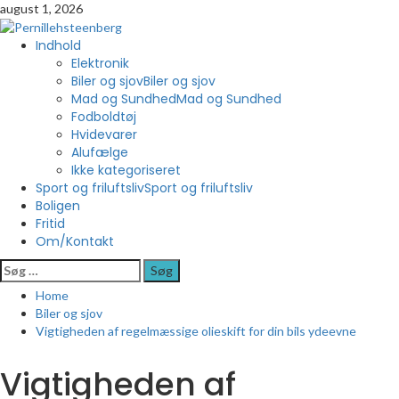
Skip
august 1, 2026
to
content
Primary
Indhold
Menu
Elektronik
Biler og sjov
Biler og sjov
Mad og Sundhed
Mad og Sundhed
Fodboldtøj
Hvidevarer
Alufælge
Ikke kategoriseret
Sport og friluftsliv
Sport og friluftsliv
Boligen
Fritid
Om/Kontakt
Søg
efter:
Home
Biler og sjov
Vigtigheden af regelmæssige olieskift for din bils ydeevne
Vigtigheden af