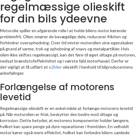
regelmæssige olieskift
for din bils ydeevne
Motorolie spiller en afgørende rolle i at holde bilens motor kørende
problemfrit. Olien smører de bevægelige dele, reducerer friktion og
forhindrer overophedning. Over tid mister motorolien sine egenskaber
på grund af varme, tryk og ophobning af snavs og metalpartikler. Hvis
olien ikke skiftes regelmæssigt, kan det føre til øget slitage på motoren,
nedsat brændstofeffektivitet og i værste fald motorhavari. Derfor er
det vigtigt at få udført et
e2biler
olieskift i henhold til bilproducentens
anbefalinger.
Forlængelse af motorens
levetid
Regelmæssige olieskift er en enkel måde at forlænge motorens levetid
på. Når motorolien er frisk, beskytter den bedre mod slitage og
korrosion. Dette betyder, at motorens komponenter holder længere,
hvilket kan spare penge på dyre reparationer i fremtiden. En velholdt
motor kører også mere effektivt, hvilket kan forbedre bilens samlede