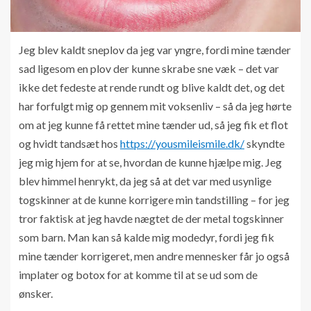
Jeg blev kaldt sneplov da jeg var yngre, fordi mine tænder
sad ligesom en plov der kunne skrabe sne væk – det var
ikke det fedeste at rende rundt og blive kaldt det, og det
har forfulgt mig op gennem mit voksenliv – så da jeg hørte
om at jeg kunne få rettet mine tænder ud, så jeg fik et flot
og hvidt tandsæt hos
https://yousmileismile.dk/
skyndte
jeg mig hjem for at se, hvordan de kunne hjælpe mig. Jeg
blev himmel henrykt, da jeg så at det var med usynlige
togskinner at de kunne korrigere min tandstilling – for jeg
tror faktisk at jeg havde nægtet de der metal togskinner
som barn. Man kan så kalde mig modedyr, fordi jeg fik
mine tænder korrigeret, men andre mennesker får jo også
implater og botox for at komme til at se ud som de
ønsker.