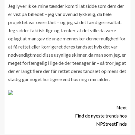
Jeg lyver ikke, mine tænder kom til at sidde som dem der
er vist på billedet – jeg var ovenud lykkelig, da hele
projektet var overstået – og jeg så det færdige resultat.
Jeg sidder faktisk lige og tænker, at det ville da være
oplagt at man gav de unge mennesker denne mulighed for
at få rettet eller korrigeret deres tandsæt hvis det var
nødvendigt med disse usynlige skinner, da man som jeg, er
meget forfængelig i lige de der teenager år – så tror jeg at
der er langt flere der får rettet deres tandsæt op mens det
stadig går noget hurtigere end hos mig i min alder.
Next
Find de nyeste trends hos
NPStreetFinds