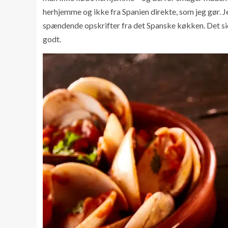
herhjemme og ikke fra Spanien direkte, som jeg gør. Je
spændende opskrifter fra det Spanske køkken. Det sid
godt.