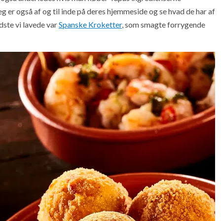
g er også af og til inde på deres hjemmeside og se hvad de har af
ste vi lavede var
Spanske Kroketter
, som smagte forrygende