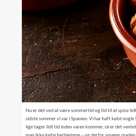
Nu er det ved at være sommertid og tid til at spise lid
sidste sommer vi var i Spanien. Vi har haft købt nog
lige tager lidt tid inden varen kommer, så er det vent
man ikke købe herhjemme – og derfor smager maden 