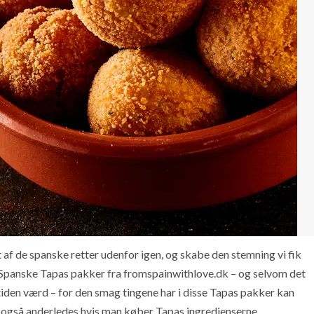
t af de spanske retter udenfor igen, og skabe den stemning vi fik
le Spanske Tapas pakker fra fromspainwithlove.dk – og selvom det
etiden værd – for den smag tingene har i disse Tapas pakker kan
også anderledes hvis man køber Tapas ingredienserne