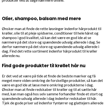
produkter ved at søge nærmere online.
Olier, shampoo, balsam med mere
Ønsker man at finde de rette løsninger indenfor hårprodukt til
krøller, olie til at pleje spidserne, conditioner til hele håret og
shampoo i god kvalitet, så kan det være en god ide at se
nærmere på det store og spændende udvalg allerede i dag. Se
derfor nærmere på det store og spændende udvalg allerede i
dag. Find det rette sortiment indenfor hårprodukt til krøller
allerede nu.
Find gode produkter til krøllet hår nu
Er det ved at være på tide at finde de bedste mærker og få
meget mere viden omkring de forskellige produkter, så kan det
være en god ide at læse mere omkring produkterne i dag.
Ønsker man at finde redskaber til krøller og til at sætte hår
med, kan man også hos selv samme forhandler finde et stort og
spændende udvalg allerede i dag indenfor redskaber til hår.
Tjek de gode priser ud indenfor fyntørrer og glattejern allerede