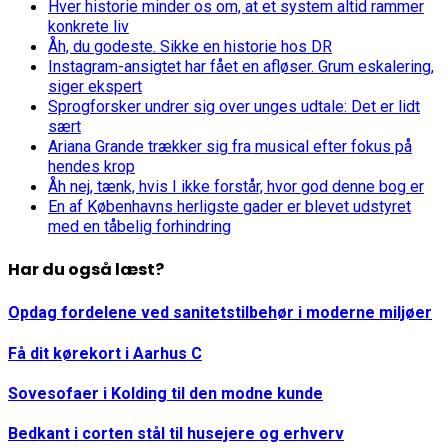
Hver historie minder os om, at et system altid rammer
konkrete liv
Åh, du godeste. Sikke en historie hos DR
Instagram-ansigtet har fået en afløser. Grum eskalering,
siger ekspert
Sprogforsker undrer sig over unges udtale: Det er lidt
sært
Ariana Grande trækker sig fra musical efter fokus på
hendes krop
Åh nej, tænk, hvis I ikke forstår, hvor god denne bog er
En af Københavns herligste gader er blevet udstyret
med en tåbelig forhindring
Har du også læst?
Opdag fordelene ved sanitetstilbehør i moderne miljøer
Få dit kørekort i Aarhus C
Sovesofaer i Kolding til den modne kunde
Bedkant i corten stål til husejere og erhverv