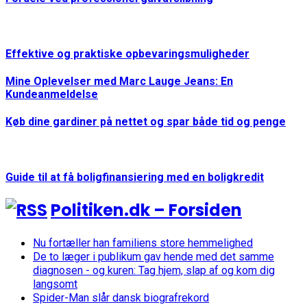
Effektive og praktiske opbevaringsmuligheder
Mine Oplevelser med Marc Lauge Jeans: En
Kundeanmeldelse
Køb dine gardiner på nettet og spar både tid og penge
Guide til at få boligfinansiering med en boligkredit
Politiken.dk – Forsiden
Nu fortæller han familiens store hemmelighed
De to læger i publikum gav hende med det samme
diagnosen - og kuren: Tag hjem, slap af og kom dig
langsomt
Spider-Man slår dansk biografrekord