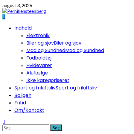
Skip
august 3, 2026
to
content
Primary
Indhold
Menu
Elektronik
Biler og sjov
Biler og sjov
Mad og Sundhed
Mad og Sundhed
Fodboldtøj
Hvidevarer
Alufælge
Ikke kategoriseret
Sport og friluftsliv
Sport og friluftsliv
Boligen
Fritid
Om/Kontakt
Søg
efter: