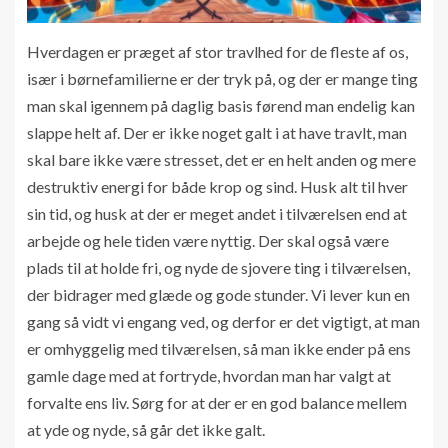
Hverdagen er præget af stor travlhed for de fleste af os,
især i børnefamilierne er der tryk på, og der er mange ting
man skal igennem på daglig basis førend man endelig kan
slappe helt af. Der er ikke noget galt i at have travlt, man
skal bare ikke være stresset, det er en helt anden og mere
destruktiv energi for både krop og sind. Husk alt til hver
sin tid, og husk at der er meget andet i tilværelsen end at
arbejde og hele tiden være nyttig. Der skal også være
plads til at holde fri, og nyde de sjovere ting i tilværelsen,
der bidrager med glæde og gode stunder. Vi lever kun en
gang så vidt vi engang ved, og derfor er det vigtigt, at man
er omhyggelig med tilværelsen, så man ikke ender på ens
gamle dage med at fortryde, hvordan man har valgt at
forvalte ens liv. Sørg for at der er en god balance mellem
at yde og nyde, så går det ikke galt.