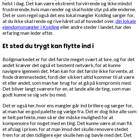
helst i dag. Det kan være ekstremt forvirrende og ikke mindst
frustrerende, hvis man render og skal holde styr på alle enderne.
Det er som regel også det ens lokal mægler Kolding sørger for,
at du ikke skal rende og rive håret ud af hovedet over.
din lokale
ejendomsmægler i Kolding
eller andre steder i landet, har den
erfaring man leder efter.
Et sted du trygt kan flytte ind i
Boligmarkedet er for det første meget svært at lure, og for det
andet kræver det også et bestemt netværk, for at kunne
navigere igennem det. Man kan for det første ikke forvente, at
finde drømmestedet, fordi der sikkert altid kommer til at være
et eller andet, som man har brug for at gå på kompromis med.
Det bliver langt sværere for en, at lande alle de ting, som man
godt kunne se sig selv bo med.
Det er også her, hvor ens mægler går ind brillere og sørger for,
at man har en god palette og vælge fra. Det er dog ikke alle som
er helt perfekte, men så er der måske mulighed for at
kompensere for noget med en ting. Det kunne være at man fik
et afslag i prisen, for at man imod det skulle renovere stedet
frem for at den tidligere ejer skulle hen og bøvle med det. Det