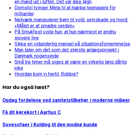
en mand ud i luften. Det var ikke løgn
Domstol tvinger Meta til at hjælpe teenagere for
milliarder
Netværk manipulerer børn til vold, selvskade og mord:
»Målet er at smadre verden«
På Smukfest viste hun, at hun nærmest er endnu
sjovere live
Sikke en vidunderlig mangel på situationsfornemmelse
Man taler om det som det største anlægsprojekt i
Danmark nogensinde
Små tre timer må siges at være en virkelig lang dårlig
joke
Hvordan kom vi hertil, Robbie?
Har du også læst?
Opdag fordelene ved sanitetstilbehør i moderne miljøer
Få dit kørekort i Aarhus C
Sovesofaer i Kolding til den modne kunde