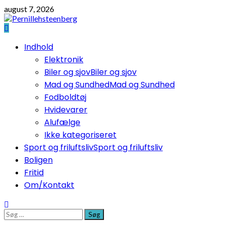
Skip
august 7, 2026
to
content
Primary
Indhold
Menu
Elektronik
Biler og sjov
Biler og sjov
Mad og Sundhed
Mad og Sundhed
Fodboldtøj
Hvidevarer
Alufælge
Ikke kategoriseret
Sport og friluftsliv
Sport og friluftsliv
Boligen
Fritid
Om/Kontakt
Søg
efter: