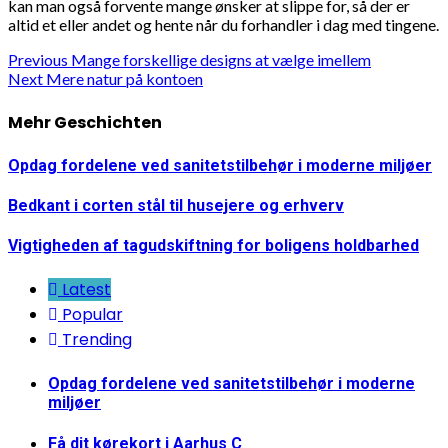
kan man også forvente mange ønsker at slippe for, så der er
altid et eller andet og hente når du forhandler i dag med tingene.
Continue
Previous
Mange forskellige designs at vælge imellem
Next
Mere natur på kontoen
Reading
Mehr Geschichten
Opdag fordelene ved sanitetstilbehør i moderne miljøer
Bedkant i corten stål til husejere og erhverv
Vigtigheden af tagudskiftning for boligens holdbarhed
Latest
Popular
Trending
Opdag fordelene ved sanitetstilbehør i moderne
miljøer
Få dit kørekort i Aarhus C