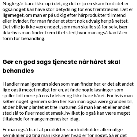
Nogle går bare ikke op i det, og det er jo en skam fordi det er
også noget kan have stor betydning for ens fremtræden. Det er
ligemeget, om man er på udkig efter hårprodukter til mænd
eller kvinder, for man finder et stort nok udvalg her på nettet.
Det ville jo ikke være noget, som man skulle stå for selv, især
ikke hvis man finder frem til et sted, hvor man også kan få en
form for behandling.
Gør en god sags tjeneste når håret skal
behandles
Handler man igennem siden som man finder her, er det alt andet
lige også meget muligt for en, at finde nogle løsninger som
spiller lidt mere på ens følelser og ikke bare håret. For hvis man
køber noget igennem siden her, kan man også være grunden til,
at der bliver plantet et træ i naturen. Så man kan et eller andet
sted slå to fluer med et smæk, hvilket jo også kan være meget
tiltalende for mange mennesker idag.
Er man også træt af produkter, som indeholder alle mulige
kemikalier og ting man ikke aner hvad er for noget. Så er det