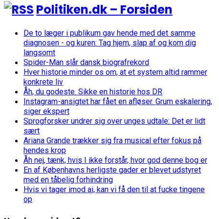
Politiken.dk – Forsiden
De to læger i publikum gav hende med det samme
diagnosen - og kuren: Tag hjem, slap af og kom dig
langsomt
Spider-Man slår dansk biografrekord
Hver historie minder os om, at et system altid rammer
konkrete liv
Åh, du godeste. Sikke en historie hos DR
Instagram-ansigtet har fået en afløser. Grum eskalering,
siger ekspert
Sprogforsker undrer sig over unges udtale: Det er lidt
sært
Ariana Grande trækker sig fra musical efter fokus på
hendes krop
Åh nej, tænk, hvis I ikke forstår, hvor god denne bog er
En af Københavns herligste gader er blevet udstyret
med en tåbelig forhindring
Hvis vi tager imod ai, kan vi få den til at fucke tingene
op