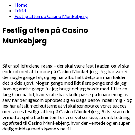
Home
Fritid
Festlig aften på Casino Munkebjerg
Festlig aften på Casino
Munkebjerg
Så er spillefuglene i gang – der skal være fest i gaden, og vi skal
ende ud med at komme på Casino Munkebjerg. Jeg har været
der nogle gange før, og jeg har altid haft det, som man kalder
det, skide sjovt. Nogen gange med lidt flere penge end da jeg
kom og andre gange fik jeg brugt det jeg havde med. Efter en
lang Corona tid, hvor vi alle har skulle passe på hinanden og os
selv, har der ligesom ophobet sig en slags behov indeni mig – og
jeg har aftalt med gutterne at vi skal genoptage vores succes
med vores festlige aften på Casino Munkebjerg. Sidst startede
vi med at spille badminton, for vi er vel seriøse, så omklædning
og afsted til Casino Munkebjerg, hvor der ventede og en super
dejlig middag med skønne vine til.