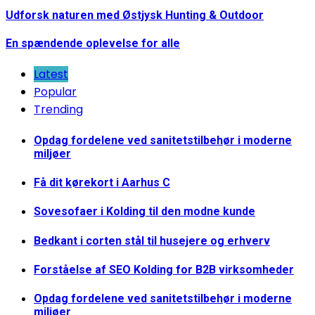
Udforsk naturen med Østjysk Hunting & Outdoor
En spændende oplevelse for alle
Latest
Popular
Trending
Opdag fordelene ved sanitetstilbehør i moderne
miljøer
Få dit kørekort i Aarhus C
Sovesofaer i Kolding til den modne kunde
Bedkant i corten stål til husejere og erhverv
Forståelse af SEO Kolding for B2B virksomheder
Opdag fordelene ved sanitetstilbehør i moderne
miljøer