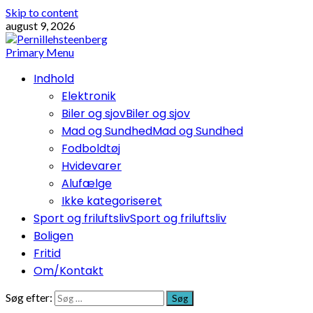
Skip to content
august 9, 2026
Primary Menu
Indhold
Elektronik
Biler og sjov
Biler og sjov
Mad og Sundhed
Mad og Sundhed
Fodboldtøj
Hvidevarer
Alufælge
Ikke kategoriseret
Sport og friluftsliv
Sport og friluftsliv
Boligen
Fritid
Om/Kontakt
Søg efter: