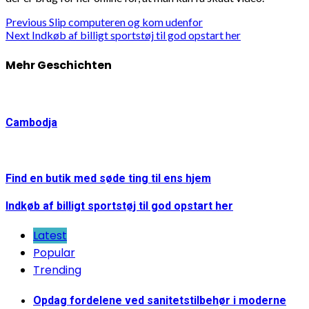
Continue
Previous
Slip computeren og kom udenfor
Next
Indkøb af billigt sportstøj til god opstart her
Reading
Mehr Geschichten
Cambodja
Find en butik med søde ting til ens hjem
Indkøb af billigt sportstøj til god opstart her
Latest
Popular
Trending
Opdag fordelene ved sanitetstilbehør i moderne