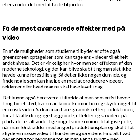
ellers ender det med at falde til jorden.
Få de mest avancerede effekter med på
video
En af de muligheder som studierne tilbyder er ofte også
greenscreen optagelser, som kan tage ens videoer til et helt
andet niveau. Det er virkelig her, hvor man ser effekten af den
moderne teknologi, og der kan blive skabt ting man slet ikke
havde kunne forestille sig. Så det er ikke nogen dum ide, og
finde nogle som kan hjælpe en med at producere videoer,
reklamer eller hvad man nu skal have lavet i dag.
Det kunne også bare være i tilfælde af man som artist havde
brug for et sted, hvor man kunne komme hen og skyde noget til
en musik video. Så kan man bare gå amok i efterproduktionen,
for at få alle de rigtige baggrunde, effekter og så videre på
plads. det er alt andet lige noget som kommer til at give pote,
når man først sidder med en god produktionsplan og skal til at
skyde en masse video til kunderne og så videre. Find alt hvad
der er brug for her online for, at man kan få skudt video.