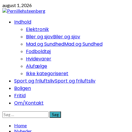
Skip
august 1, 2026
to
content
Primary
Indhold
Menu
Elektronik
Biler og sjov
Biler og sjov
Mad og Sundhed
Mad og Sundhed
Fodboldtøj
Hvidevarer
Alufælge
Ikke kategoriseret
Sport og friluftsliv
Sport og friluftsliv
Boligen
Fritid
Om/Kontakt
Søg
efter:
Home
Nyheder