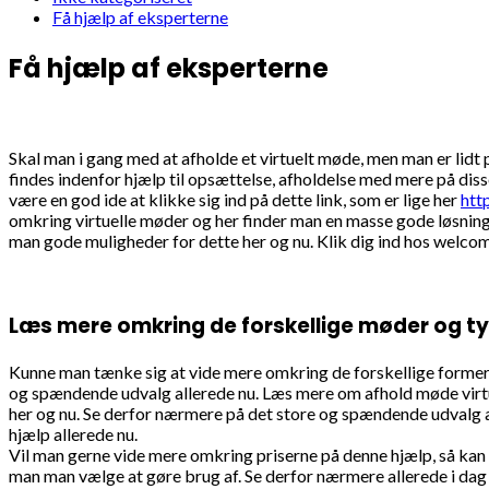
Få hjælp af eksperterne
Få hjælp af eksperterne
Skal man i gang med at afholde et virtuelt møde, men man er lidt
findes indenfor hjælp til opsættelse, afholdelse med mere på disse
være en god ide at klikke sig ind på dette link, som er lige her
htt
omkring virtuelle møder og her finder man en masse gode løsninge
man gode muligheder for dette her og nu. Klik dig ind hos welco
Læs mere omkring de forskellige møder og t
Kunne man tænke sig at vide mere omkring de forskellige former fo
og spændende udvalg allerede nu. Læs mere om afhold møde virtue
her og nu. Se derfor nærmere på det store og spændende udvalg all
hjælp allerede nu.
Vil man gerne vide mere omkring priserne på denne hjælp, så kan 
man man vælge at gøre brug af. Se derfor nærmere allerede i dag o