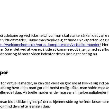
 på udebane og ved ikke helt, hvor mar skal starte, så kan det væ
 virtuelt møder. Kunne man tænke sig at finde en eksperter i dag, som
ps://welcomehome.dk/vores-kompetencer/virtuelle-moeder/
. He
r. Så er det ved at være på tide at komme godt i gang med at afho
mehome og få mere viden indenfor deres løsninger her og nu.
yper
r virtuelle møder, så kan det være en god ide at klikke sig ind på 
lt og hvorledes man gør det bedst muligt. Skal man holde en stør
erede i dag. Virtuelle møder er der masser af hjælpemuligheder for
man blot klikke sig ind på deres hjemmeside og herinde læse mere 
g find den rette løsning i dag.