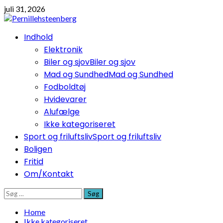
Skip
juli 31, 2026
to
content
Primary
Indhold
Menu
Elektronik
Biler og sjov
Biler og sjov
Mad og Sundhed
Mad og Sundhed
Fodboldtøj
Hvidevarer
Alufælge
Ikke kategoriseret
Sport og friluftsliv
Sport og friluftsliv
Boligen
Fritid
Om/Kontakt
Søg
efter:
Home
Ikke kategoriseret