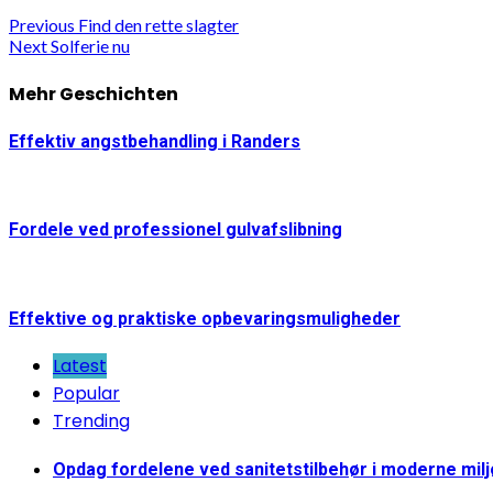
Continue
Previous
Find den rette slagter
Next
Solferie nu
Reading
Mehr Geschichten
Effektiv angstbehandling i Randers
Fordele ved professionel gulvafslibning
Effektive og praktiske opbevaringsmuligheder
Latest
Popular
Trending
Opdag fordelene ved sanitetstilbehør i moderne mil