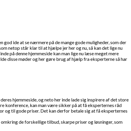
re en god ide at se nærmere på de mange gode muligheder, som der
 netop står klar til at hjælpe jer her og nu, så kan det lige nu
r inde på denne hjemmeside kan man lige nu læse meget mere
lde disse møder og her gøre brug af hjælp fra eksperterne så har
deres hjemmeside, og neto her inde lade sig inspirere af det store
re konference, kan man være sikker på at få eksperternes råd
 og til gode priser. Det kan derfor betale sig at få eksperternes
omkring de forskellige tilbud, skarpe priser og løsninger, som