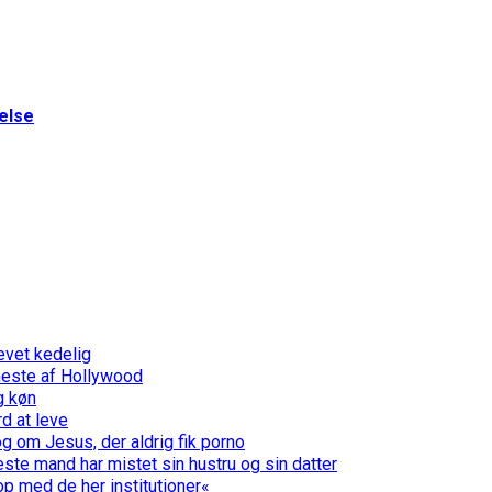
else
evet kedelig
meste af Hollywood
g køn
d at leve
g om Jesus, der aldrig fik porno
te mand har mistet sin hustru og sin datter
op med de her institutioner«