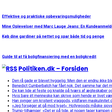
Effektive og praktiske opbevaringsmuligheder
Mine Oplevelser med Marc Lauge Jeans: En Kundeanmeld
Køb dine gardiner på nettet og spar både tid og penge
Guide til at få boligfinansiering med en boligkredit
Politiken.dk – Forsiden
Den rå gade er blevet hyggelig. Men den er endnu ikke bl
Benedict Cumberbatch har fået nok. Det samme har det 
De kan lide at feste og knalde på tværs af ægteskaber o
Hvis bare ét menneske kan skrive som hende er livet vær
Han synger om kristent vraggods, vildfaren maskulinitet o
»Jeg forsøger at gå mod lyset«: Hollywoods måske sjoves
Trump-tilhænger: »Det er på tide, at nogen tager kampen 