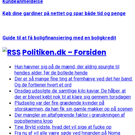
Kundeanmeldelse
Køb dine gardiner på nettet og spar både tid og penge
Guide til at få boligfinansiering med en boligkredit
Politiken.dk – Forsiden
Hun hævner sig på de mænd, der aldrig spurgte til
hendes alder, før de bollede hende
Der er så mange fine ting at fremhæve ved det her band.
Og de fortjener hvert et ord
Onsdag udsolgte de samtlige kilo kaviar. De håber, at
der er blevet købt nok til at klare sig gennem torsdagen
Pludselig var der fire grædende kvinder på
storskærmen, da han fik sin gamle makker op på scenen
Der mangler en altafgørende faktor i granskningen af
popstjernens krop
Tine Bryld vidste, hvad det vil sige at fucke op
Fra nu af vil alle være søde ved hinanden på Noma