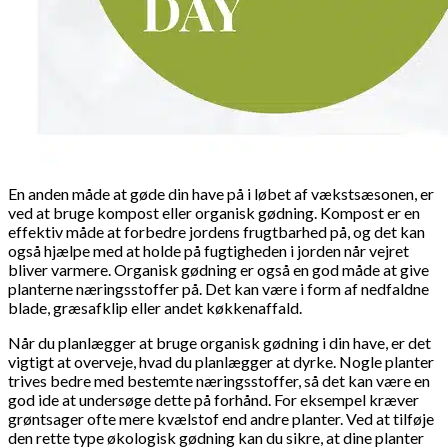
En anden måde at gøde din have på i løbet af vækstsæsonen, er
ved at bruge kompost eller organisk gødning. Kompost er en
effektiv måde at forbedre jordens frugtbarhed på, og det kan
også hjælpe med at holde på fugtigheden i jorden når vejret
bliver varmere. Organisk gødning er også en god måde at give
planterne næringsstoffer på. Det kan være i form af nedfaldne
blade, græsafklip eller andet køkkenaffald.
Når du planlægger at bruge organisk gødning i din have, er det
vigtigt at overveje, hvad du planlægger at dyrke. Nogle planter
trives bedre med bestemte næringsstoffer, så det kan være en
god ide at undersøge dette på forhånd. For eksempel kræver
grøntsager ofte mere kvælstof end andre planter. Ved at tilføje
den rette type økologisk gødning kan du sikre, at dine planter