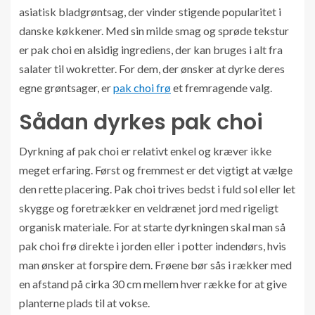
asiatisk bladgrøntsag, der vinder stigende popularitet i
danske køkkener. Med sin milde smag og sprøde tekstur
er pak choi en alsidig ingrediens, der kan bruges i alt fra
salater til wokretter. For dem, der ønsker at dyrke deres
egne grøntsager, er
pak choi frø
et fremragende valg.
Sådan dyrkes pak choi
Dyrkning af pak choi er relativt enkel og kræver ikke
meget erfaring. Først og fremmest er det vigtigt at vælge
den rette placering. Pak choi trives bedst i fuld sol eller let
skygge og foretrækker en veldrænet jord med rigeligt
organisk materiale. For at starte dyrkningen skal man så
pak choi frø direkte i jorden eller i potter indendørs, hvis
man ønsker at forspire dem. Frøene bør sås i rækker med
en afstand på cirka 30 cm mellem hver række for at give
planterne plads til at vokse.