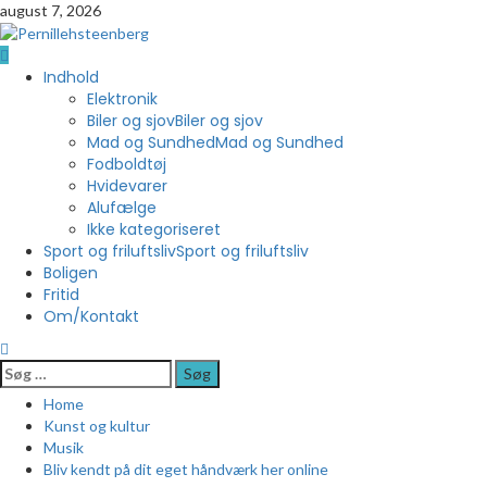
Skip
august 7, 2026
to
content
Primary
Indhold
Menu
Elektronik
Biler og sjov
Biler og sjov
Mad og Sundhed
Mad og Sundhed
Fodboldtøj
Hvidevarer
Alufælge
Ikke kategoriseret
Sport og friluftsliv
Sport og friluftsliv
Boligen
Fritid
Om/Kontakt
Søg
efter:
Home
Kunst og kultur
Musik
Bliv kendt på dit eget håndværk her online