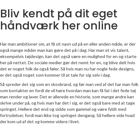
Bliv kendt på dit eget
håndværk her online
Har man ambitioner om, at få sit navn ud på en eller anden måde, er der
også mange måder man kan gøre det på i dag. Har man et vis talent,
eksempelvis tøjdesign, kan det også være en mulighed for en og starte
her på nettet. De sociale medier gør det nemt for en, og blive delt hvis
det er noget folk de også føler. Så hvis man nu har nogle fede designs,
er det også noget som kommer til at tale for sig selv i dag.
Så spreder det sig som en skovbrand, og før man ved af det har man folk
som kontakter en fordi de vil høre hvordan man kan få fat i det fede tøj
man render og laver. Det er allerede en historie, som mange andre kan
skrive under på, og hvis man har det i sig, er det også bare med at tage
springet. Hellere det end og sidde som gammel og være fyldt med
fortrydelser, fordi man ikke tog springet dengang. Så hellere vide hvad
der kom ud af det og komme videre i livet.