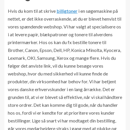
Hvis du kom til at skrive
billigtoner
i en søgemaskine på
nettet, er det ikke overraskende, at du er blevet henvist til
vores spændende webshop. Vi har valgt at specialisere os
i at levere papir, blækpatroner og tonere til alverdens
printermærker. Hos os kan du fx bestille tonere til
Brother, Canon, Epson, Dell, HP, Konica Minolta, Kyocera,
Lexmark, OKI, Samsung, Xerox og mange flere. Hvis du
følger det anviste link, vil du kunne besøge vores
webshop, hvor du med sikkerhed vil kunne finde de
produkter, din virksomhed har behov for. Vi har betjent
vores danske erhvervskunder i en lang årrække. Det er
grunden til, at vi er blevet så effektive, når vi skal håndtere
store ordrer. Det kan komme dig til gode, når du handler
hos os, fordi vi er kendte for at prioritere vores kunder
bestillinger. Lige så snart vi har modtaget din bestilling,
går vores medarbejdere straks i gang med at plukke og