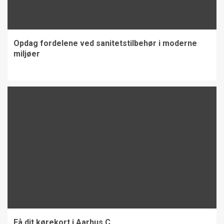
Opdag fordelene ved sanitetstilbehør i moderne
miljøer
Få dit kørekort i Aarhus C