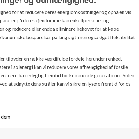
tninger og Uafhængighed:
ighed for at reducere deres energiomkostninger og opnå en vis
llepaneler på deres ejendomme kan enkeltpersoner og
en og reducere eller endda eliminere behovet for at købe
 økonomiske besparelser på lang sigt, men også øget fleksibilitet
der tilbyder en række værdifulde fordele, herunder renhed,
ere i solenergi kan vi reducere vores afhængighed af fossile
en mere bæredygtig fremtid for kommende generationer. Solen
ved at udnytte dens stråler kan vi sikre en lysere fremtid for os
e dem