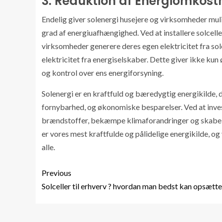
3. Reduktion af Energiomkos
Endelig giver solenergi husejere og virksomheder mul
grad af energiuafhængighed. Ved at installere solce
virksomheder generere deres egen elektricitet fra sol
elektricitet fra energiselskaber. Dette giver ikke kun
og kontrol over ens energiforsyning.
Solenergi er en kraftfuld og bæredygtig energikilde, 
fornybarhed, og økonomiske besparelser. Ved at invest
brændstoffer, bekæmpe klimaforandringer og skabe 
er vores mest kraftfulde og pålidelige energikilde, og 
alle.
Previous
Solceller til erhverv ? hvordan man bedst kan opsætt