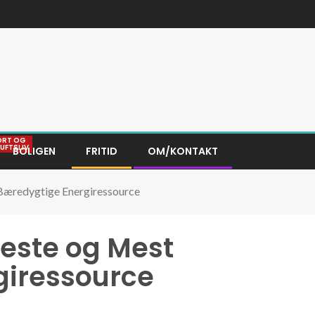
ORT OG
LUFTSLIV
BOLIGEN
FRITID
OM/KONTAKT
 Bæredygtige Energiressource
neste og Mest
giressource