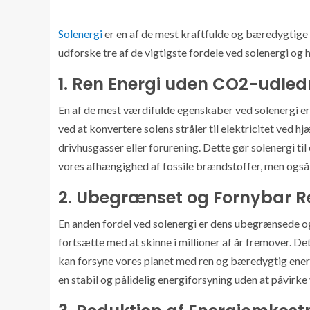
Solenergi
er en af de mest kraftfulde og bæredygtige e
udforske tre af de vigtigste fordele ved solenergi og
1. Ren Energi uden CO2-udled
En af de mest værdifulde egenskaber ved solenergi e
ved at konvertere solens stråler til elektricitet ved h
drivhusgasser eller forurening. Dette gør solenergi ti
vores afhængighed af fossile brændstoffer, men også
2. Ubegrænset og Fornybar R
En anden fordel ved solenergi er dens ubegrænsede og f
fortsætte med at skinne i millioner af år fremover. De
kan forsyne vores planet med ren og bæredygtig energi
en stabil og pålidelig energiforsyning uden at påvirke 