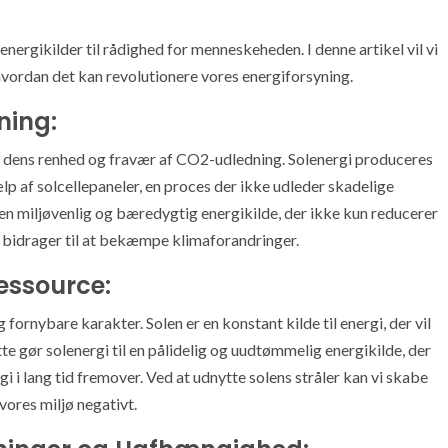
nergikilder til rådighed for menneskeheden. I denne artikel vil vi
 hvordan det kan revolutionere vores energiforsyning.
ning:
r dens renhed og fravær af CO2-udledning. Solenergi produceres
jælp af solcellepaneler, en proces der ikke udleder skadelige
l en miljøvenlig og bæredygtig energikilde, der ikke kun reducerer
 bidrager til at bekæmpe klimaforandringer.
essource:
ornybare karakter. Solen er en konstant kilde til energi, der vil
tte gør solenergi til en pålidelig og uudtømmelig energikilde, der
 i lang tid fremover. Ved at udnytte solens stråler kan vi skabe
vores miljø negativt.