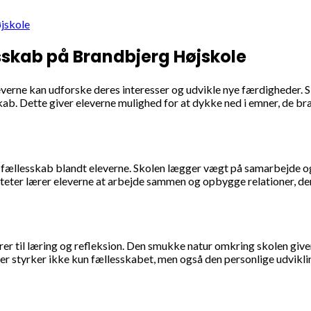
øjskole
sskab på Brandbjerg Højskole
leverne kan udforske deres interesser og udvikle nye færdigheder. S
b. Dette giver eleverne mulighed for at dykke ned i emner, de br
fællesskab blandt eleverne. Skolen lægger vægt på samarbejde og 
ter lærer eleverne at arbejde sammen og opbygge relationer, der 
rer til læring og refleksion. Den smukke natur omkring skolen give
er styrker ikke kun fællesskabet, men også den personlige udviklin