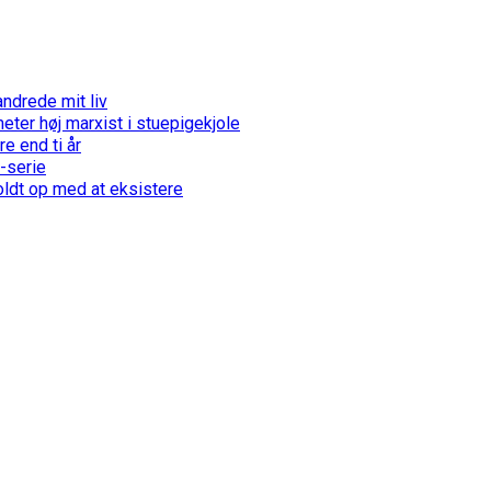
ndrede mit liv
ter høj marxist i stuepigekjole
e end ti år
-serie
holdt op med at eksistere