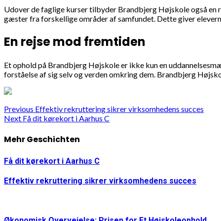
Udover de faglige kurser tilbyder Brandbjerg Højskole også en 
gæster fra forskellige områder af samfundet. Dette giver eleverne
En rejse mod fremtiden
Et ophold på Brandbjerg Højskole er ikke kun en uddannelsesmæss
forståelse af sig selv og verden omkring dem. Brandbjerg Højskole
Continue
Previous
Effektiv rekruttering sikrer virksomhedens succes
Next
Få dit kørekort i Aarhus C
Reading
Mehr Geschichten
Få dit kørekort i Aarhus C
Effektiv rekruttering sikrer virksomhedens succes
Økonomisk Overvejelse: Prisen for Et Højskoleophold