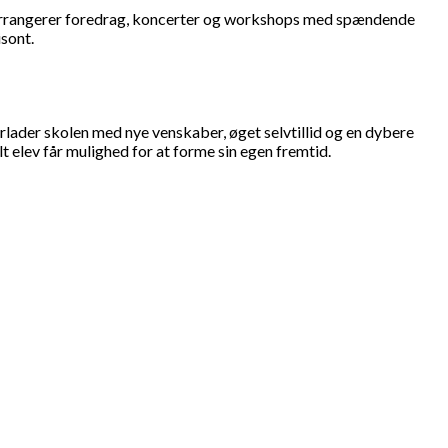
n arrangerer foredrag, koncerter og workshops med spændende
isont.
lader skolen med nye venskaber, øget selvtillid og en dybere
t elev får mulighed for at forme sin egen fremtid.