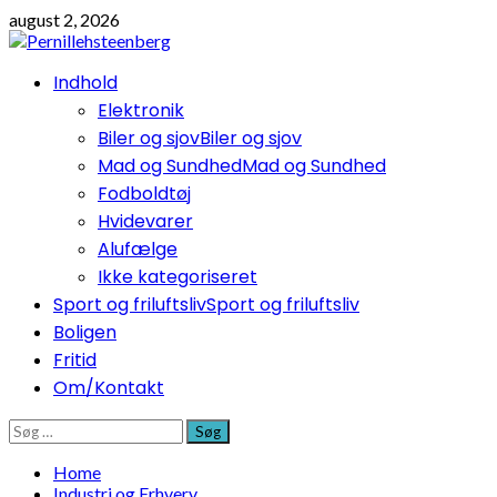
Skip
august 2, 2026
to
content
Primary
Indhold
Menu
Elektronik
Biler og sjov
Biler og sjov
Mad og Sundhed
Mad og Sundhed
Fodboldtøj
Hvidevarer
Alufælge
Ikke kategoriseret
Sport og friluftsliv
Sport og friluftsliv
Boligen
Fritid
Om/Kontakt
Søg
efter:
Home
Industri og Erhverv