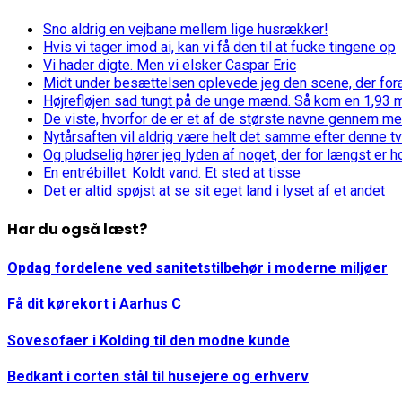
Sno aldrig en vejbane mellem lige husrækker!
Hvis vi tager imod ai, kan vi få den til at fucke tingene op
Vi hader digte. Men vi elsker Caspar Eric
Midt under besættelsen oplevede jeg den scene, der fora
Højrefløjen sad tungt på de unge mænd. Så kom en 1,93 me
De viste, hvorfor de er et af de største navne gennem mer
Nytårsaften vil aldrig være helt det samme efter denne tv
Og pludselig hører jeg lyden af noget, der for længst er 
En entrébillet. Koldt vand. Et sted at tisse
Det er altid spøjst at se sit eget land i lyset af et andet
Har du også læst?
Opdag fordelene ved sanitetstilbehør i moderne miljøer
Få dit kørekort i Aarhus C
Sovesofaer i Kolding til den modne kunde
Bedkant i corten stål til husejere og erhverv