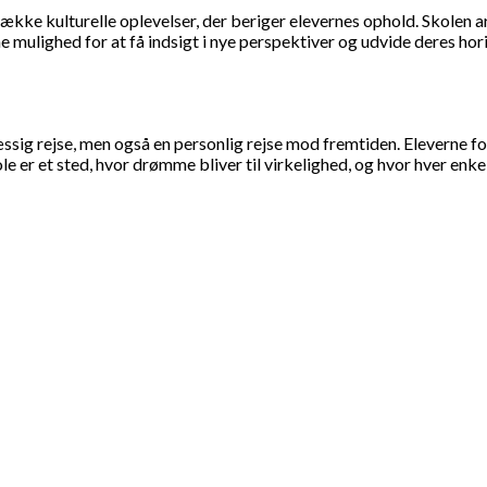
række kulturelle oplevelser, der beriger elevernes ophold. Skole
 mulighed for at få indsigt i nye perspektiver og udvide deres hor
ig rejse, men også en personlig rejse mod fremtiden. Eleverne for
 er et sted, hvor drømme bliver til virkelighed, og hvor hver enkel