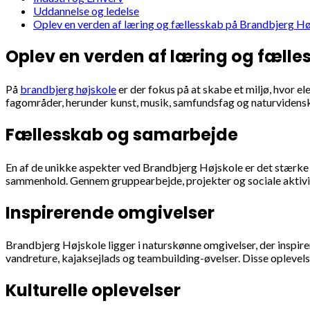
Uddannelse og ledelse
Oplev en verden af læring og fællesskab på Brandbjerg H
Oplev en verden af læring og fælle
På
brandbjerg højskole
er der fokus på at skabe et miljø, hvor e
fagområder, herunder kunst, musik, samfundsfag og naturvidenska
Fællesskab og samarbejde
En af de unikke aspekter ved Brandbjerg Højskole er det stærke 
sammenhold. Gennem gruppearbejde, projekter og sociale aktivite
Inspirerende omgivelser
Brandbjerg Højskole ligger i naturskønne omgivelser, der inspire
vandreture, kajaksejlads og teambuilding-øvelser. Disse oplevels
Kulturelle oplevelser