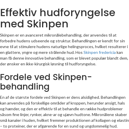
Effektiv hudforyngelse
med Skinpen
Skinpen er en avanceret mikronålebehandling, der anvendes til at
forbedre hudens udseende og struktur. Behandlingen er kendt for sin
evne til at stimulere hudens naturlige helingsproces, hvilket resulterer i
en glattere, yngre og mere strålende hud. Hos
Skinpen fredericia
kan
man få denne innovative behandling, som er blevet populær blandt dem,
der ønsker en ikke-kirurgisk løsning til hudforyngelse.
Fordele ved Skinpen-
behandling
En af de største fordele ved Skinpen er dens alsidighed. Behandlingen
kan anvendes på forskellige områder af kroppen, herunder ansigt, hals
og hænder, og den er effektiv til at behandle en række hudproblemer
såsom fine linjer, rynker, akne-ar og ujævn hudtone. Mikronålene skaber
små kanaler i huden, hvilket fremmer produktionen af kollagen og elastin
– to proteiner, der er afgørende for en sund og ungdommelig hud.