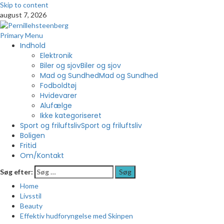
Skip to content
august 7, 2026
Primary Menu
Indhold
Elektronik
Biler og sjov
Biler og sjov
Mad og Sundhed
Mad og Sundhed
Fodboldtøj
Hvidevarer
Alufælge
Ikke kategoriseret
Sport og friluftsliv
Sport og friluftsliv
Boligen
Fritid
Om/Kontakt
Søg efter:
Home
Livsstil
Beauty
Effektiv hudforyngelse med Skinpen