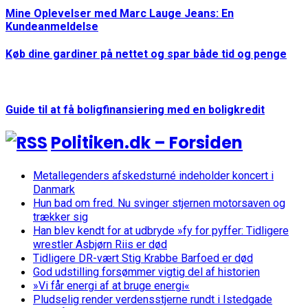
Mine Oplevelser med Marc Lauge Jeans: En
Kundeanmeldelse
Køb dine gardiner på nettet og spar både tid og penge
Guide til at få boligfinansiering med en boligkredit
Politiken.dk – Forsiden
Metallegenders afskedsturné indeholder koncert i
Danmark
Hun bad om fred. Nu svinger stjernen motorsaven og
trækker sig
Han blev kendt for at udbryde »fy for pyffer: Tidligere
wrestler Asbjørn Riis er død
Tidligere DR-vært Stig Krabbe Barfoed er død
God udstilling forsømmer vigtig del af historien
»Vi får energi af at bruge energi«
Pludselig render verdensstjerne rundt i Istedgade