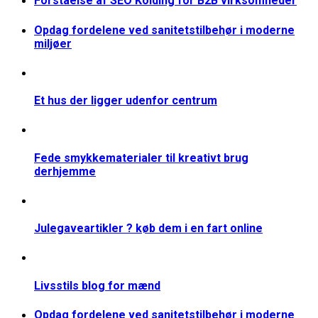
Forståelse af SEO Kolding for B2B virksomheder
Opdag fordelene ved sanitetstilbehør i moderne
miljøer
Et hus der ligger udenfor centrum
Fede smykkematerialer til kreativt brug
derhjemme
Julegaveartikler ? køb dem i en fart online
Livsstils blog for mænd
Opdag fordelene ved sanitetstilbehør i moderne