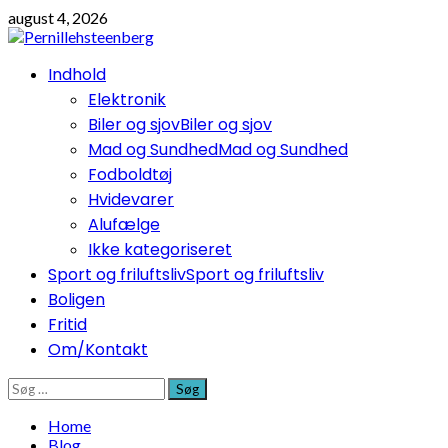
Skip
august 4, 2026
to
content
Primary
Indhold
Menu
Elektronik
Biler og sjov
Biler og sjov
Mad og Sundhed
Mad og Sundhed
Fodboldtøj
Hvidevarer
Alufælge
Ikke kategoriseret
Sport og friluftsliv
Sport og friluftsliv
Boligen
Fritid
Om/Kontakt
Søg
efter:
Home
Blog