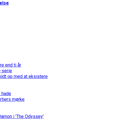
else
e end ti år
-serie
holdt op med at eksistere
t hade
årtiers mørke
 Damon i 'The Odyssey'