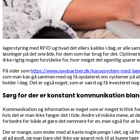
lagerstyring med RFID og hvad det ellers kaldes i dag, er alle sa
løsninger på det område, for dem som har brug for det. Optimer
ikke rigtig nogen forståelse for, hvor meget det egentlig sparer en
På sider som
https://www.navipartner.dk/kassesystem-med-lage
som man kan gå sammen med og få opdateret ens systemer på alle
holder i dag. Det er også noget, som er værd og få investeret nogl
Sørg for der er konstant kommunikation blan
Kommunikation og information er noget som er meget kritisk for vi
hvis det er man ikke fanger det i tide. Andre vil måske mene, at 
forbedre for både at gøre det nemmere for en, men også for at ku
Der er mange, som ender med at kaste nogle penge i det, og så fin
at gå godt, og man bare slet ikke var gearet nok til at kunne tage