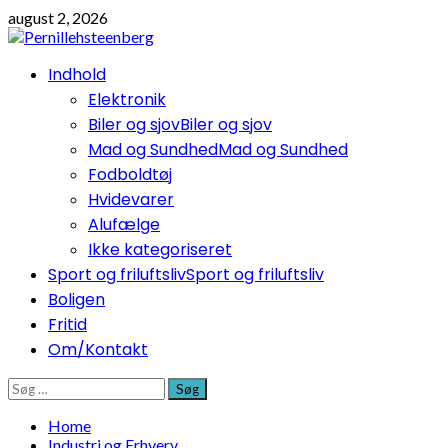
Skip
august 2, 2026
to
content
Primary
Indhold
Menu
Elektronik
Biler og sjov
Biler og sjov
Mad og Sundhed
Mad og Sundhed
Fodboldtøj
Hvidevarer
Alufælge
Ikke kategoriseret
Sport og friluftsliv
Sport og friluftsliv
Boligen
Fritid
Om/Kontakt
Søg
efter:
Home
Industri og Erhverv