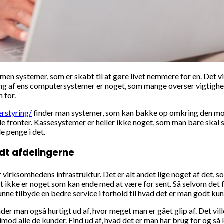
mmen systemer, som er skabt til at gøre livet nemmere for en. Det v
ing af ens computersystemer er noget, som mange overser vigtighe
 for.
rstyring/
finder man systemer, som kan bakke op omkring den mod
 fronter. Kassesystemer er heller ikke noget, som man bare skal
e penge i det.
dt afdelingerne
rksomhedens infrastruktur. Det er alt andet lige noget af det, som
det ikke er noget som kan ende med at være for sent. Så selvom det f
nne tilbyde en bedre service i forhold til hvad det er man godt ku
der man også hurtigt ud af, hvor meget man er gået glip af. Det vi
 imod alle de kunder. Find ud af, hvad det er man har brug for og så