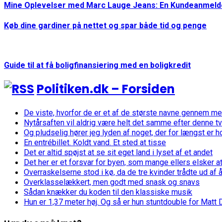
Mine Oplevelser med Marc Lauge Jeans: En Kundeanmeld
Køb dine gardiner på nettet og spar både tid og penge
Guide til at få boligfinansiering med en boligkredit
Politiken.dk – Forsiden
De viste, hvorfor de er et af de største navne gennem mer
Nytårsaften vil aldrig være helt det samme efter denne tv
Og pludselig hører jeg lyden af noget, der for længst er 
En entrébillet. Koldt vand. Et sted at tisse
Det er altid spøjst at se sit eget land i lyset af et andet
Det her er et forsvar for byen, som mange ellers elsker a
Overraskelserne stod i kø, da de tre kvinder trådte ud af 
Overklasselækkert, men godt med snask og snavs
Sådan knækker du koden til den klassiske musik
Hun er 1,37 meter høj. Og så er hun stuntdouble for Matt