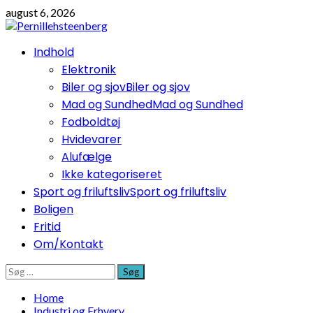
Skip
august 6, 2026
to
content
Primary
Indhold
Menu
Elektronik
Biler og sjov
Biler og sjov
Mad og Sundhed
Mad og Sundhed
Fodboldtøj
Hvidevarer
Alufælge
Ikke kategoriseret
Sport og friluftsliv
Sport og friluftsliv
Boligen
Fritid
Om/Kontakt
Søg
efter:
Home
Industri og Erhverv