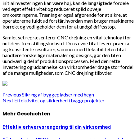
initialinvesteringen kan være høj, kan de langsigtede fordele
ved øget effektivitet og reduceret spild opveje
omkostningerne. Træning er også afgørende for at sikre, at
operatørerne fuldt ud forstår, hvordan man bruger maskinerne
korrekt og vedligeholder dem for at undgå driftsstop.
Samlet set repræsenterer CNC drejning en vital teknologi for
nutidens fremstillingsindustri. Dens evne til at levere præcise
og konsistente resultater, sammen med fleksibiliteten til at
håndtere forskellige materialer og designs, gør den til en
uundværlig del af produktionsprocessen. Med den rette
investering og uddannelse kan virksomheder drage stor fordel
af de mange muligheder, som CNC drejning tilbyder.
Continue
Previous
Sikring af byggepladser med hegn
Next
Effektivitet og sikkerhed i byggeprojekter
Reading
Mehr Geschichten
Effektiv erhvervsrengøring til din virksomhed