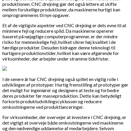
produktionen. CNC drejning gør det også lettere at skifte
mellem forskellige produktioner, da maskinerne hurtigt kan
omprogrammeres til nye opgaver.
Et af de vigtigste aspekter ved CNC drejning er dets evne til at
minimere fejl og reducere spild. Da maskinerne opererer
baseret på nøjagtige computerprogrammer, er der mindre
risiko for menneskelige fejl, hvilket sikrer høj kvalitet i de
færdige produkter. Desuden bidrager denne teknologi til
hurtigere produktionstider, hvilket kan være afgørende for
virksomheder, der arbejder under stramme tidsfrister.
I de senere år har CNC drejning også spillet en vigtig rolle i
udviklingen af prototyper. Hurtig fremstilling af prototyper gør
det muligt for ingeniører og designere at teste og forbedre
deres produkter før masseproduktion. Dette kan betydeligt
forkorte produktudviklingscyklussen og reducere
omkostningerne ved produktlanceringer.
For virksomheder, der overvejer at investere i CNC drejning, er
det vigtigt at overveje både omkostningerne ved maskinerne
og den nødvendige uddannelse af medarbejdere. Selvom