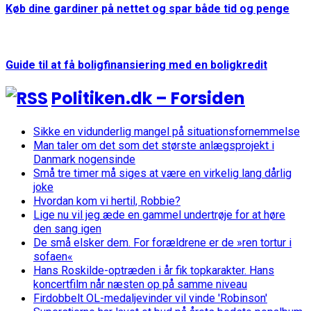
Køb dine gardiner på nettet og spar både tid og penge
Guide til at få boligfinansiering med en boligkredit
Politiken.dk – Forsiden
Sikke en vidunderlig mangel på situationsfornemmelse
Man taler om det som det største anlægsprojekt i
Danmark nogensinde
Små tre timer må siges at være en virkelig lang dårlig
joke
Hvordan kom vi hertil, Robbie?
Lige nu vil jeg æde en gammel undertrøje for at høre
den sang igen
De små elsker dem. For forældrene er de »ren tortur i
sofaen«
Hans Roskilde-optræden i år fik topkarakter. Hans
koncertfilm når næsten op på samme niveau
Firdobbelt OL-medaljevinder vil vinde 'Robinson'