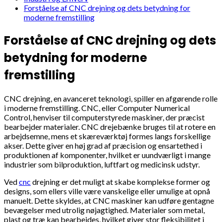
Forståelse af CNC drejning og dets betydning for
moderne fremstilling
Forståelse af CNC drejning og dets
betydning for moderne
fremstilling
CNC drejning, en avanceret teknologi, spiller en afgørende rolle
i moderne fremstilling. CNC, eller Computer Numerical
Control, henviser til computerstyrede maskiner, der præcist
bearbejder materialer. CNC drejebænke bruges til at rotere en
arbejdsemne, mens et skæreværktøj formes langs forskellige
akser. Dette giver en høj grad af præcision og ensartethed i
produktionen af komponenter, hvilket er uundværligt i mange
industrier som bilproduktion, luftfart og medicinsk udstyr.
Ved
cnc
drejning er det muligt at skabe komplekse former og
designs, som ellers ville være vanskelige eller umulige at opnå
manuelt. Dette skyldes, at CNC maskiner kan udføre gentagne
bevægelser med utrolig nøjagtighed. Materialer som metal,
plast og træ kan bearbejdes, hvilket giver stor fleksibilitet i