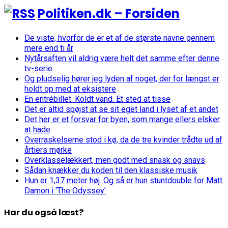
Politiken.dk – Forsiden
De viste, hvorfor de er et af de største navne gennem
mere end ti år
Nytårsaften vil aldrig være helt det samme efter denne
tv-serie
Og pludselig hører jeg lyden af noget, der for længst er
holdt op med at eksistere
En entrébillet. Koldt vand. Et sted at tisse
Det er altid spøjst at se sit eget land i lyset af et andet
Det her er et forsvar for byen, som mange ellers elsker
at hade
Overraskelserne stod i kø, da de tre kvinder trådte ud af
årtiers mørke
Overklasselækkert, men godt med snask og snavs
Sådan knækker du koden til den klassiske musik
Hun er 1,37 meter høj. Og så er hun stuntdouble for Matt
Damon i 'The Odyssey'
Har du også læst?