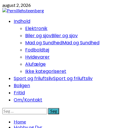
Skip
august 2, 2026
to
content
Primary
Indhold
Menu
Elektronik
Biler og sjov
Biler og sjov
Mad og Sundhed
Mad og Sundhed
Fodboldtøj
Hvidevarer
Alufælge
Ikke kategoriseret
Sport og friluftsliv
Sport og friluftsliv
Boligen
Fritid
Om/Kontakt
Søg
efter:
Home
Hobby og Dyr