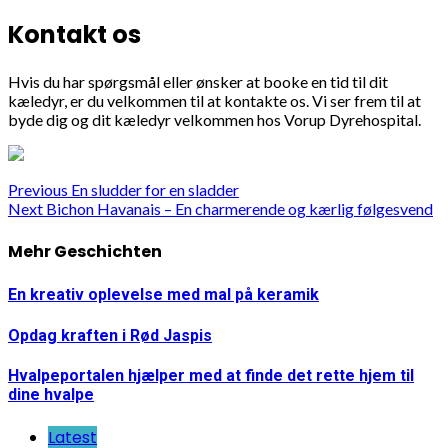
Kontakt os
Hvis du har spørgsmål eller ønsker at booke en tid til dit
kæledyr, er du velkommen til at kontakte os. Vi ser frem til at
byde dig og dit kæledyr velkommen hos Vorup Dyrehospital.
Continue
Previous
En sludder for en sladder
Next
Bichon Havanais – En charmerende og kærlig følgesvend
Reading
Mehr Geschichten
En kreativ oplevelse med mal på keramik
Opdag kraften i Rød Jaspis
Hvalpeportalen hjælper med at finde det rette hjem til
dine hvalpe
Latest