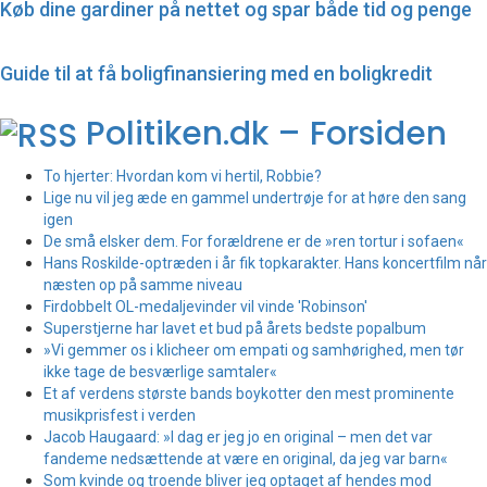
Køb dine gardiner på nettet og spar både tid og penge
Guide til at få boligfinansiering med en boligkredit
Politiken.dk – Forsiden
To hjerter: Hvordan kom vi hertil, Robbie?
Lige nu vil jeg æde en gammel undertrøje for at høre den sang
igen
De små elsker dem. For forældrene er de »ren tortur i sofaen«
Hans Roskilde-optræden i år fik topkarakter. Hans koncertfilm når
næsten op på samme niveau
Firdobbelt OL-medaljevinder vil vinde 'Robinson'
Superstjerne har lavet et bud på årets bedste popalbum
»Vi gemmer os i klicheer om empati og samhørighed, men tør
ikke tage de besværlige samtaler«
Et af verdens største bands boykotter den mest prominente
musikprisfest i verden
Jacob Haugaard: »I dag er jeg jo en original – men det var
fandeme nedsættende at være en original, da jeg var barn«
Som kvinde og troende bliver jeg optaget af hendes mod