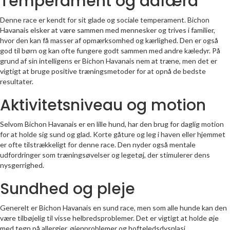
Temperament og adfærd
Denne race er kendt for sit glade og sociale temperament. Bichon
Havanais elsker at være sammen med mennesker og trives i familier,
hvor den kan få masser af opmærksomhed og kærlighed. Den er også
god til børn og kan ofte fungere godt sammen med andre kæledyr. På
grund af sin intelligens er Bichon Havanais nem at træne, men det er
vigtigt at bruge positive træningsmetoder for at opnå de bedste
resultater.
Aktivitetsniveau og motion
Selvom Bichon Havanais er en lille hund, har den brug for daglig motion
for at holde sig sund og glad. Korte gåture og leg i haven eller hjemmet
er ofte tilstrækkeligt for denne race. Den nyder også mentale
udfordringer som træningsøvelser og legetøj, der stimulerer dens
nysgerrighed.
Sundhed og pleje
Generelt er Bichon Havanais en sund race, men som alle hunde kan den
være tilbøjelig til visse helbredsproblemer. Det er vigtigt at holde øje
med tegn på allergier, øjenproblemer og hofteledsdysplasi.