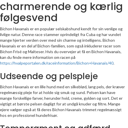
charmerende og kærlig
følgesvend
Bichon Havanais er en populær selskabshund kendt for sin venlige og
livlige natur. Denne race stammer oprindeligt fra Cuba og har vundet
mange hjerter verden over med sin charme og intelligens. Bichon
Havanais er en del af Bichon-familien, som også inkluderer racer som
Bichon Frisé og Malteser. Hvis du overvejer at få en Bichon Havanais,
kan du finde mere information om racen på
https://hvalpeportalen.dk/raceinformation/Bichon+Havanais/40
.
Udseende og pelspleje
Bichon Havanais er en lille hund med en silkeblød, lang pels, der kræver
regelmæssig pleje for at holde sig smuk og sund. Pelsen kan have
mange forskellige farver, herunder hvid, creme, gylden og sort. Det er
vigtigt at børste pelsen dagligt for at undgå knuder og filtre. Mange
ejere vælger også at få deres Bichon Havanais trimmet regelmæssigt
hos en professionel hundefrisør.