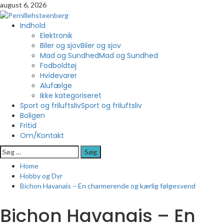
Skip
august 6, 2026
to
content
Primary
Indhold
Menu
Elektronik
Biler og sjov
Biler og sjov
Mad og Sundhed
Mad og Sundhed
Fodboldtøj
Hvidevarer
Alufælge
Ikke kategoriseret
Sport og friluftsliv
Sport og friluftsliv
Boligen
Fritid
Om/Kontakt
Søg
efter:
Home
Hobby og Dyr
Bichon Havanais – En charmerende og kærlig følgesvend
Bichon Havanais – En